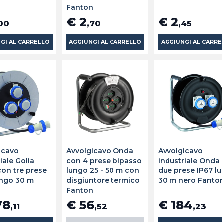
Fanton
€ 2
€ 2
00
,70
,45
GI AL CARRELLO
AGGIUNGI AL CARRELLO
AGGIUNGI AL CARR
icavo
Avvolgicavo Onda
Avvolgicavo
iale Golia
con 4 prese bipasso
industriale Onda
con tre prese
lungo 25 - 50 m con
due prese IP67 l
ungo 30 m
disgiuntore termico
30 m nero Fanto
n
Fanton
78
€ 56
€ 184
,11
,52
,23