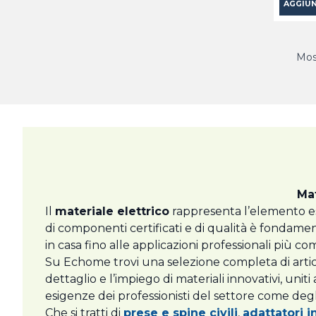
AGGIUN
Most
Mat
Il
materiale elettrico
rappresenta l’elemento ess
di componenti certificati e di qualità è fondame
in casa fino alle applicazioni professionali più co
Su Echome trovi una selezione completa di articoli 
dettaglio e l’impiego di materiali innovativi, uniti
esigenze dei professionisti del settore come degli 
Che si tratti di
prese e spine civili
,
adattatori i