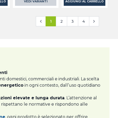
ELLO
VEDI VARIANTI
AGGIUNGI AL CARRELLO
1
2
3
4
enti
i domestici, commerciali e industriali. La scelta
 energetico
in ogni contesto, dall’uso quotidiano
zioni elevate e lunga durata
. L’attenzione al
e rispettano le normative e rispondono alle
one
, ogni prodotto è selezionato per offrire