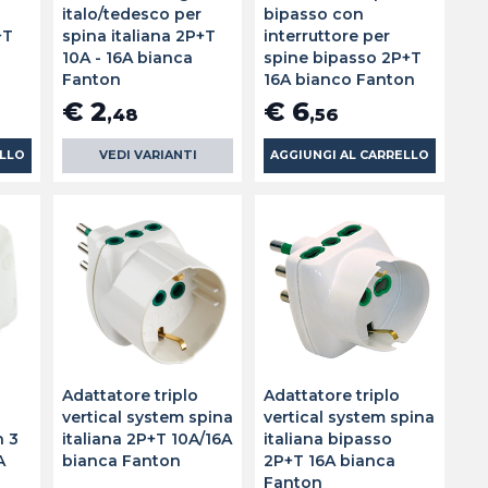
italo/tedesco per
bipasso con
+T
spina italiana 2P+T
interruttore per
10A - 16A bianca
spine bipasso 2P+T
Fanton
16A bianco Fanton
€ 2
€ 6
,48
,56
ELLO
VEDI VARIANTI
AGGIUNGI AL CARRELLO
Adattatore triplo
Adattatore triplo
vertical system spina
vertical system spina
n 3
italiana 2P+T 10A/16A
italiana bipasso
A
bianca Fanton
2P+T 16A bianca
Fanton