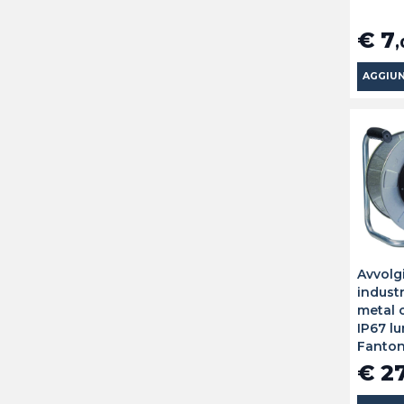
€ 7
,
AGGIUN
Avvolg
industr
metal 
IP67 l
Fanto
€ 2