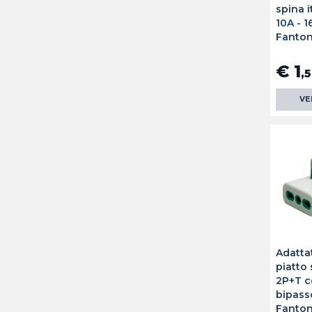
spina i
10A - 
Fanto
€ 1
,5
VE
Adattat
piatto 
2P+T c
bipass
Fanto