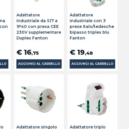
Adattatore
Adattatore
ina
industriale da S17 a
industriale con 3
 con
1P40 con presa CEE
prese italo/tedesche
230V supplementare
bipasso triplex blu
Duplex Fanton
Fanton
€ 16
€ 19
,75
,48
ELLO
AGGIUNGI AL CARRELLO
AGGIUNGI AL CARRELLO
lo
Adattatore singolo
Adattatore triplo