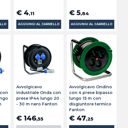
€ 4
€ 5
,11
,84
ELLO
AGGIUNGI AL CARRELLO
AGGIUNGI AL CARRELLO
Avvolgicavo
Avvolgicavo Ondino
 con
industriale Onda con
con 4 prese bipasso
ungo
prese IP44 lungo 20
lungo 15 m con
n
- 30 m nero Fanton
disgiuntore termico
Fanton
€ 146
€ 47
,55
,25