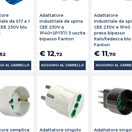
tore
Adattatore
Adattatore
iale da S17 a 1
industriale da spina
industriale da sp
CEE 230V blu
CEE 230V a
CEE 230V a 1P40
n
1P40+2P17/11 3 uscite
presa bipasso
bipasso Fanton
italo/tedesca blu
Fanton
€ 12
€ 11
,52
,72
,70
GI AL CARRELLO
AGGIUNGI AL CARRELLO
AGGIUNGI AL CARR
tore semplice
Adattatore singolo
Adattatore singo