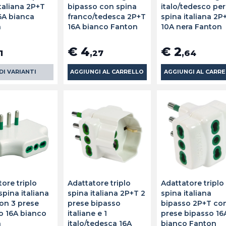
taliana 2P+T
bipasso con spina
italo/tedesco per
16A bianca
franco/tedesca 2P+T
spina italiana 2P
n
16A bianco Fanton
10A nera Fanton
€ 4
€ 2
1
,27
,64
DI VARIANTI
AGGIUNGI AL CARRELLO
AGGIUNGI AL CARR
ore triplo
Adattatore triplo
Adattatore triplo
spina italiana
spina italiana 2P+T 2
spina italiana
on 3 prese
prese bipasso
bipasso 2P+T co
o 16A bianco
italiane e 1
prese bipasso 16
n
italo/tedesca 16A
bianco Fanton