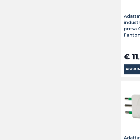
Adatta
industr
presa 
Fanto
€ 11
AGGIUN
Adatta