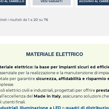
GI AL CARRELLO
VEDI VARIANTI
AGGIUNGI AL CARR
rati i risultati da
1
a
20
su
76
MATERIALE ELETTRICO
eriale elettrico: la base per impianti sicuri ed effici
enziale per la realizzazione e la manutenzione di impiant
ntale per garantire
sicurezza, affidabilità e risparmio
mplesse.
elettrici civili e industriali, progettati per offrire
presta
 all’eccellenza del
Made in Italy
, assicurano soluzioni ch
utenti finali.
ndustriali
,
illuminazione a LED
o
quadri di distribuzi