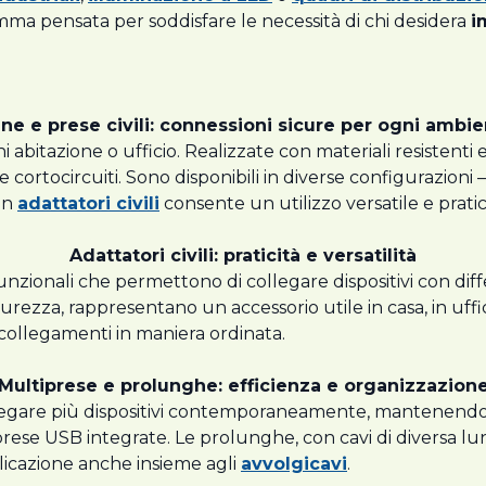
amma pensata per soddisfare le necessità di chi desidera
i
ne e prese civili: connessioni sicure per ogni ambi
i abitazione o ufficio. Realizzate con materiali resistenti 
 e cortocircuiti. Sono disponibili in diverse configurazioni 
con
adattatori civili
consente un utilizzo versatile e prati
Adattatori civili: praticità e versatilità
zionali che permettono di collegare dispositivi con differe
curezza, rappresentano un accessorio utile in casa, in uffi
 collegamenti in maniera ordinata.
Multiprese e prolunghe: efficienza e organizzazion
legare più dispositivi contemporaneamente, mantenendo or
prese USB integrate. Le prolunghe, con cavi di diversa lun
licazione anche insieme agli
avvolgicavi
.