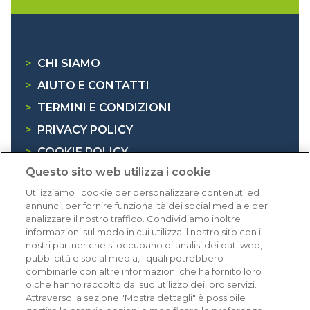
>
CHI SIAMO
>
AIUTO E CONTATTI
>
TERMINI E CONDIZIONI
>
PRIVACY POLICY
>
COOKIE POLICY
Questo sito web utilizza i cookie
>
INFORMATIVA RAEE
Utilizziamo i cookie per personalizzare contenuti ed
annunci, per fornire funzionalità dei social media e per
Dicono di noi
analizzare il nostro traffico. Condividiamo inoltre
informazioni sul modo in cui utilizza il nostro sito con i
nostri partner che si occupano di analisi dei dati web,
1.641 recensioni
pubblicità e social media, i quali potrebbero
Eccellente (4,8)
combinarle con altre informazioni che ha fornito loro
o che hanno raccolto dal suo utilizzo dei loro servizi.
Acquisti verificati
Attraverso la sezione "Mostra dettagli" è possibile