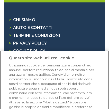
>
CHI SIAMO
>
AIUTO E CONTATTI
>
TERMINI E CONDIZIONI
>
PRIVACY POLICY
>
COOKIE POLICY
Questo sito web utilizza i cookie
>
INFORMATIVA RAEE
Utilizziamo i cookie per personalizzare contenuti ed
annunci, per fornire funzionalità dei social media e per
Dicono di noi
analizzare il nostro traffico. Condividiamo inoltre
informazioni sul modo in cui utilizza il nostro sito con i
nostri partner che si occupano di analisi dei dati web,
1.640 recensioni
pubblicità e social media, i quali potrebbero
Eccellente (4,8)
combinarle con altre informazioni che ha fornito loro
o che hanno raccolto dal suo utilizzo dei loro servizi.
Acquisti verificati
Attraverso la sezione "Mostra dettagli" è possibile
gestire le proprie opzioni e modificare le preferenze