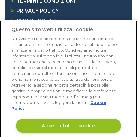
>
TERMINI E CONDIZIONI
>
PRIVACY POLICY
>
COOKIE POLICY
Questo sito web utilizza i cookie
>
INFORMATIVA RAEE
Utilizziamo i cookie per personalizzare contenuti ed
annunci, per fornire funzionalità dei social media e per
Dicono di noi
analizzare il nostro traffico. Condividiamo inoltre
informazioni sul modo in cui utilizza il nostro sito con i
nostri partner che si occupano di analisi dei dati web,
1.640 recensioni
pubblicità e social media, i quali potrebbero
Eccellente (4,8)
combinarle con altre informazioni che ha fornito loro
o che hanno raccolto dal suo utilizzo dei loro servizi.
Acquisti verificati
Attraverso la sezione "Mostra dettagli" è possibile
gestire le proprie opzioni e modificare le preferenze
espresse in qualsiasi momento. Per maggiori
informazioni si invita a leggere la nostra
Cookie
Policy
Accetta tutti i cookie