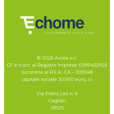
© 2026 Aurea s.r.l.
CF e n.iscr. al Registro Imprese: 03911450926
iscrizione al R.E.A.: CA – 305948
capitale sociale 30.000 euro, i.v.
Via Pietro Leo n. 6
Cagliari
09129