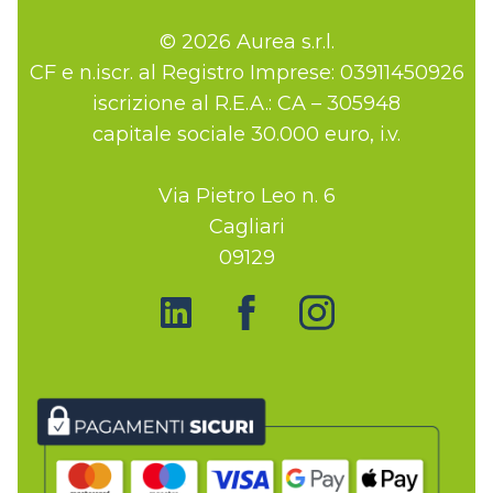
© 2026 Aurea s.r.l.
CF e n.iscr. al Registro Imprese: 03911450926
iscrizione al R.E.A.: CA – 305948
capitale sociale 30.000 euro, i.v.
Via Pietro Leo n. 6
Cagliari
09129