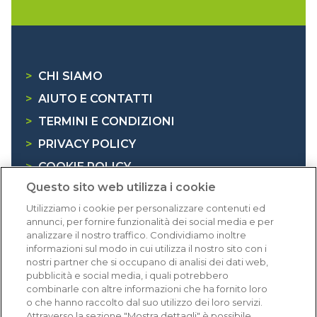
>
CHI SIAMO
>
AIUTO E CONTATTI
>
TERMINI E CONDIZIONI
>
PRIVACY POLICY
>
COOKIE POLICY
Questo sito web utilizza i cookie
>
INFORMATIVA RAEE
Utilizziamo i cookie per personalizzare contenuti ed
annunci, per fornire funzionalità dei social media e per
Dicono di noi
analizzare il nostro traffico. Condividiamo inoltre
informazioni sul modo in cui utilizza il nostro sito con i
nostri partner che si occupano di analisi dei dati web,
1.640 recensioni
pubblicità e social media, i quali potrebbero
Eccellente (4,8)
combinarle con altre informazioni che ha fornito loro
o che hanno raccolto dal suo utilizzo dei loro servizi.
Acquisti verificati
Attraverso la sezione "Mostra dettagli" è possibile