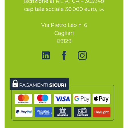
iscrizione al R.E.A.: CA – 305948
capitale sociale 30.000 euro, i.v.
Via Pietro Leo n. 6
Cagliari
09129