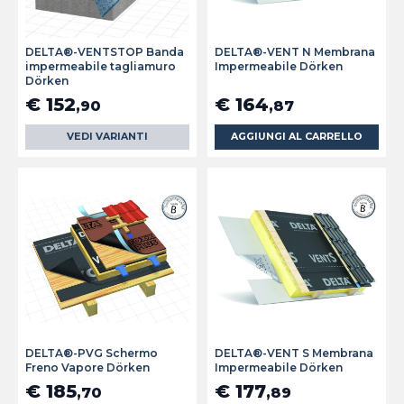
DELTA®-VENTSTOP Banda
DELTA®-VENT N Membrana
impermeabile tagliamuro
Impermeabile Dörken
Dörken
€ 152
€ 164
,90
,87
VEDI VARIANTI
AGGIUNGI AL CARRELLO
DELTA®-PVG Schermo
DELTA®-VENT S Membrana
Freno Vapore Dörken
Impermeabile Dörken
€ 185
€ 177
,70
,89