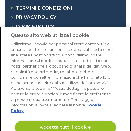
>
TERMINI E CONDIZIONI
>
PRIVACY POLICY
>
COOKIE POLICY
Questo sito web utilizza i cookie
>
INFORMATIVA RAEE
Utilizziamo i cookie per personalizzare contenuti ed
annunci, per fornire funzionalità dei social media e per
Dicono di noi
analizzare il nostro traffico. Condividiamo inoltre
informazioni sul modo in cui utilizza il nostro sito con i
nostri partner che si occupano di analisi dei dati web,
1.640 recensioni
pubblicità e social media, i quali potrebbero
Eccellente (4,8)
combinarle con altre informazioni che ha fornito loro
o che hanno raccolto dal suo utilizzo dei loro servizi.
Acquisti verificati
Attraverso la sezione "Mostra dettagli" è possibile
gestire le proprie opzioni e modificare le preferenze
espresse in qualsiasi momento. Per maggiori
informazioni si invita a leggere la nostra
Cookie
Policy
Accetta tutti i cookie