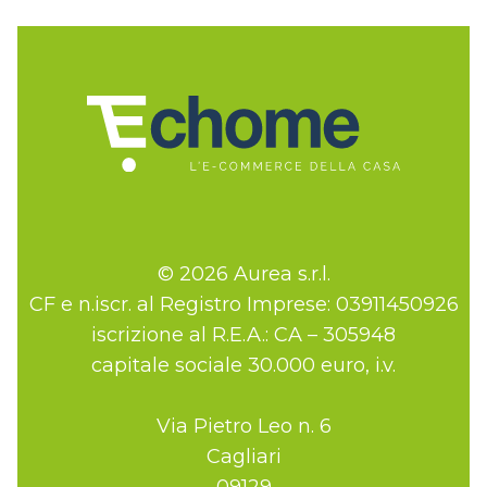
© 2026 Aurea s.r.l.
CF e n.iscr. al Registro Imprese: 03911450926
iscrizione al R.E.A.: CA – 305948
capitale sociale 30.000 euro, i.v.
Via Pietro Leo n. 6
Cagliari
09129