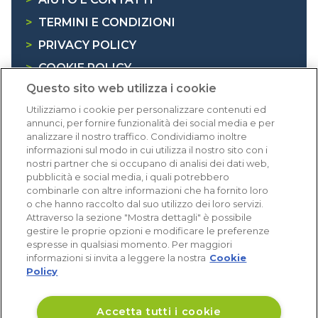
>
TERMINI E CONDIZIONI
>
PRIVACY POLICY
>
COOKIE POLICY
Questo sito web utilizza i cookie
>
INFORMATIVA RAEE
Utilizziamo i cookie per personalizzare contenuti ed
annunci, per fornire funzionalità dei social media e per
Dicono di noi
analizzare il nostro traffico. Condividiamo inoltre
informazioni sul modo in cui utilizza il nostro sito con i
nostri partner che si occupano di analisi dei dati web,
1.641 recensioni
pubblicità e social media, i quali potrebbero
Eccellente (4,8)
combinarle con altre informazioni che ha fornito loro
o che hanno raccolto dal suo utilizzo dei loro servizi.
Acquisti verificati
Attraverso la sezione "Mostra dettagli" è possibile
gestire le proprie opzioni e modificare le preferenze
espresse in qualsiasi momento. Per maggiori
informazioni si invita a leggere la nostra
Cookie
Policy
Accetta tutti i cookie