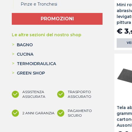
Pinze e Tronchesi
Mini ro
abrasiv
levigat
PROMOZIONI
pittur
€ 3
,
Le altre sezioni del nostro shop
VE
>
BAGNO
>
CUCINA
>
TERMOIDRAULICA
>
GREEN SHOP
ASSISTENZA
TRASPORTO
ASSICURATA
ASSICURATO
Tela ab
PAGAMENTO
2 ANNI GARANZIA
grammi
SICURO
carton
Ausoni