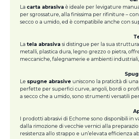
La
carta abrasiva
è ideale per levigature manuali 
per sgrossature, alla finissima per rifiniture – con
secco o a umido, ed è compatibile anche con sup
Te
La
tela abrasiva
si distingue per la sua struttura
metalli, plastica dura, legno grezzo o pietra, offr
meccaniche, falegnamerie e ambienti industriali,
Spugn
Le
spugne abrasive
uniscono la praticità di un
perfette per superfici curve, angoli, bordi o profi
a secco che a umido, sono strumenti versatili per
Ap
I prodotti abrasivi di Echome sono disponibili in va
dalla rimozione di vecchie vernici alla preparazi
resistenza allo strappo e un’elevata efficienza a