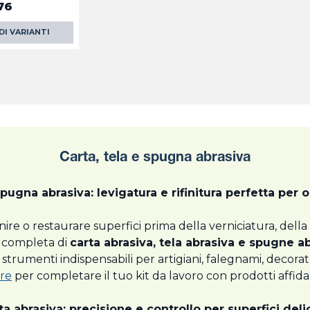
76
DI VARIANTI
Carta, tela e spugna abrasiva
spugna abrasiva: levigatura e rifinitura perfetta per 
finire o restaurare superfici prima della verniciatura, de
 completa di
carta abrasiva, tela abrasiva e spugne a
 strumenti indispensabili per artigiani, falegnami, decorato
ere
per completare il tuo kit da lavoro con prodotti affidab
ta abrasiva: precisione e controllo per superfici deli