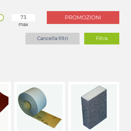
PROMOZIONI
max
Cancella filtri
Filtra