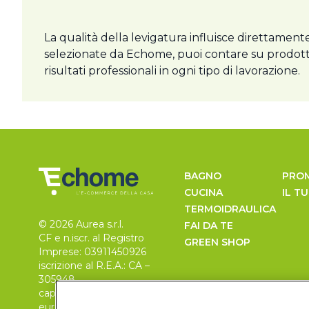
La qualità della levigatura influisce direttament
selezionate da Echome, puoi contare su prodotti d
risultati professionali in ogni tipo di lavorazione.
BAGNO
PRO
CUCINA
IL T
TERMOIDRAULICA
© 2026 Aurea s.r.l.
FAI DA TE
CF e n.iscr. al Registro
GREEN SHOP
Imprese: 03911450926
iscrizione al R.E.A.: CA –
305948
capitale sociale 30.000
euro, i.v.