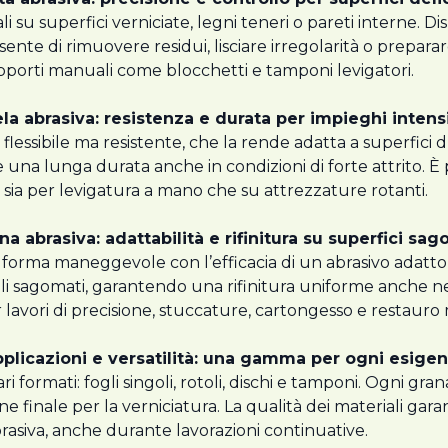
su superfici verniciate, legni teneri o pareti interne. Dis
sente di rimuovere residui, lisciare irregolarità o preparar
porti manuali come blocchetti e tamponi levigatori.
la abrasiva: resistenza e durata per impieghi intens
 flessibile ma resistente, che la rende adatta a superfici d
e una lunga durata anche in condizioni di forte attrito. È p
 sia per levigatura a mano che su attrezzature rotanti.
a abrasiva: adattabilità e rifinitura su superfici sa
a forma maneggevole con l’efficacia di un abrasivo adatto
li sagomati, garantendo una rifinitura uniforme anche nei p
 lavori di precisione, stuccature, cartongesso e restauro 
plicazioni e versatilità: una gamma per ogni esige
ri formati: fogli singoli, rotoli, dischi e tamponi. Ogni gra
one finale per la verniciatura. La qualità dei materiali ga
brasiva, anche durante lavorazioni continuative.