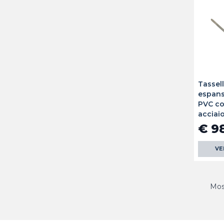
Tassel
espans
PVC co
acciai
€ 9
VE
Most