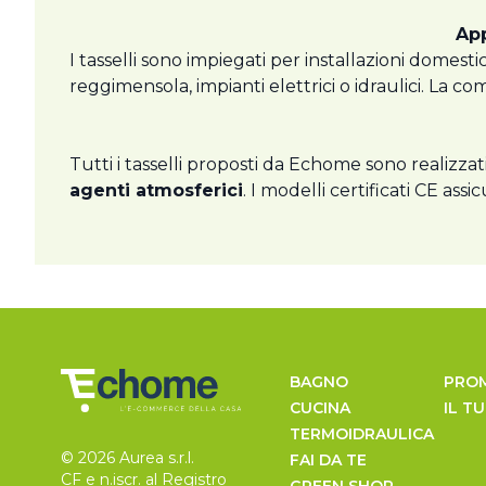
App
I tasselli sono impiegati per installazioni domest
reggimensola, impianti elettrici o idraulici. La co
Tutti i tasselli proposti da Echome sono realizza
agenti atmosferici
. I modelli certificati CE as
BAGNO
PRO
CUCINA
IL T
TERMOIDRAULICA
© 2026 Aurea s.r.l.
FAI DA TE
CF e n.iscr. al Registro