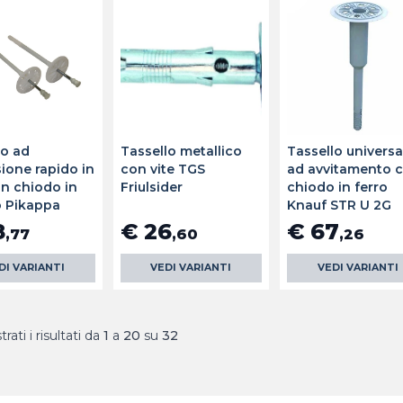
lo ad
Tassello metallico
Tassello universa
ione rapido in
con vite TGS
ad avvitamento 
n chiodo in
Friulsider
chiodo in ferro
o Pikappa
Knauf STR U 2G
8
€ 26
€ 67
,77
,60
,26
DI VARIANTI
VEDI VARIANTI
VEDI VARIANTI
rati i risultati da
1
a
20
su
32