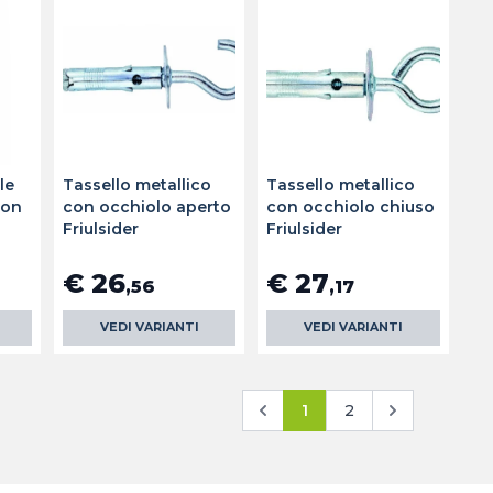
le
Tassello metallico
Tassello metallico
con
con occhiolo aperto
con occhiolo chiuso
Friulsider
Friulsider
€ 26
€ 27
,56
,17
VEDI VARIANTI
VEDI VARIANTI
1
2