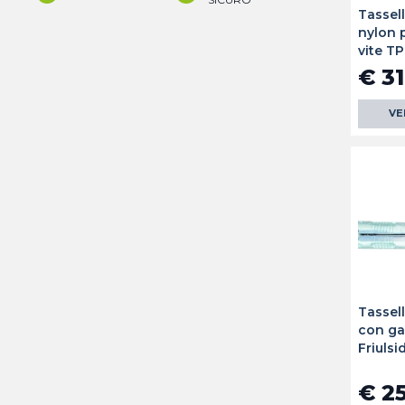
Tassel
nylon 
vite TP
€ 31
VE
Tassel
con ga
Friulsi
€ 2