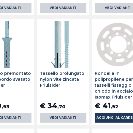
DI VARIANTI
VEDI VARIANTI
VEDI VARIANTI
lo premontato
Tassello prolungato
Rondella in
bordo svasato
nylon vite zincata
polipropilene pe
der
Friulsider
tasselli fissaggio
chiodo in acciai
Isomax Friulsider
9
€ 34
€ 41
,93
,70
,92
DI VARIANTI
VEDI VARIANTI
AGGIUNGI AL CARR