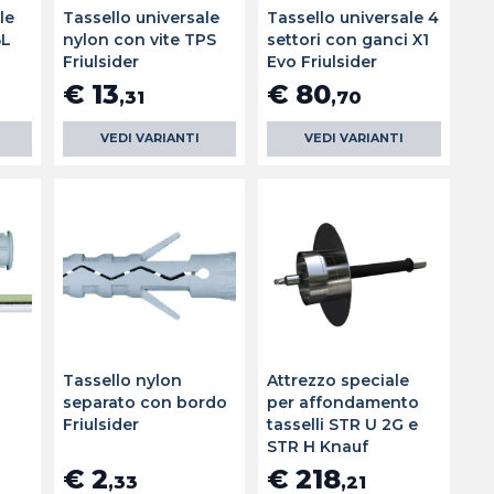
le
Tassello universale
Tassello universale 4
BL
nylon con vite TPS
settori con ganci X1
Friulsider
Evo Friulsider
€ 13
€ 80
,31
,70
VEDI VARIANTI
VEDI VARIANTI
Tassello nylon
Attrezzo speciale
separato con bordo
per affondamento
Friulsider
tasselli STR U 2G e
STR H Knauf
€ 2
€ 218
,33
,21