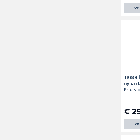
VE
Tassel
nylon 
Friulsi
€ 2
VE