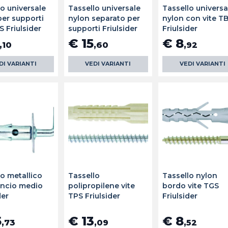
lo universale
Tassello universale
Tassello universa
per supporti
nylon separato per
nylon con vite T
S Friulsider
supporti Friulsider
Friulsider
€ 15
€ 8
,10
,60
,92
DI VARIANTI
VEDI VARIANTI
VEDI VARIANTI
lo metallico
Tassello
Tassello nylon
ncio medio
polipropilene vite
bordo vite TGS
der
TPS Friulsider
Friulsider
5
€ 13
€ 8
,73
,09
,52