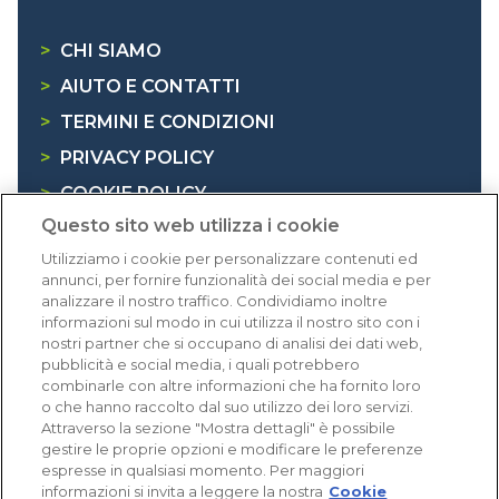
>
CHI SIAMO
>
AIUTO E CONTATTI
>
TERMINI E CONDIZIONI
>
PRIVACY POLICY
>
COOKIE POLICY
Questo sito web utilizza i cookie
>
INFORMATIVA RAEE
Utilizziamo i cookie per personalizzare contenuti ed
annunci, per fornire funzionalità dei social media e per
Dicono di noi
analizzare il nostro traffico. Condividiamo inoltre
informazioni sul modo in cui utilizza il nostro sito con i
nostri partner che si occupano di analisi dei dati web,
1.640 recensioni
pubblicità e social media, i quali potrebbero
Eccellente (4,8)
combinarle con altre informazioni che ha fornito loro
o che hanno raccolto dal suo utilizzo dei loro servizi.
Acquisti verificati
Attraverso la sezione "Mostra dettagli" è possibile
gestire le proprie opzioni e modificare le preferenze
espresse in qualsiasi momento. Per maggiori
informazioni si invita a leggere la nostra
Cookie