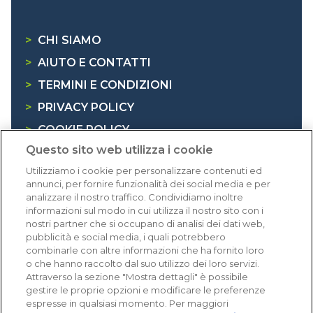
>
CHI SIAMO
>
AIUTO E CONTATTI
>
TERMINI E CONDIZIONI
>
PRIVACY POLICY
>
COOKIE POLICY
Questo sito web utilizza i cookie
>
INFORMATIVA RAEE
Utilizziamo i cookie per personalizzare contenuti ed
annunci, per fornire funzionalità dei social media e per
Dicono di noi
analizzare il nostro traffico. Condividiamo inoltre
informazioni sul modo in cui utilizza il nostro sito con i
nostri partner che si occupano di analisi dei dati web,
1.641 recensioni
pubblicità e social media, i quali potrebbero
Eccellente (4,8)
combinarle con altre informazioni che ha fornito loro
o che hanno raccolto dal suo utilizzo dei loro servizi.
Acquisti verificati
Attraverso la sezione "Mostra dettagli" è possibile
gestire le proprie opzioni e modificare le preferenze
espresse in qualsiasi momento. Per maggiori