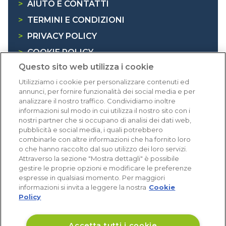
>
AIUTO E CONTATTI
>
TERMINI E CONDIZIONI
>
PRIVACY POLICY
>
COOKIE POLICY
Questo sito web utilizza i cookie
>
INFORMATIVA RAEE
Utilizziamo i cookie per personalizzare contenuti ed
annunci, per fornire funzionalità dei social media e per
Dicono di noi
analizzare il nostro traffico. Condividiamo inoltre
informazioni sul modo in cui utilizza il nostro sito con i
nostri partner che si occupano di analisi dei dati web,
1.640 recensioni
pubblicità e social media, i quali potrebbero
Eccellente (4,8)
combinarle con altre informazioni che ha fornito loro
o che hanno raccolto dal suo utilizzo dei loro servizi.
Acquisti verificati
Attraverso la sezione "Mostra dettagli" è possibile
gestire le proprie opzioni e modificare le preferenze
espresse in qualsiasi momento. Per maggiori
informazioni si invita a leggere la nostra
Cookie
Policy
Accetta tutti i cookie