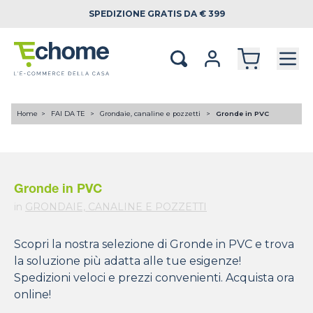
SPEDIZIONE
GRATIS DA € 399
Home
FAI DA TE
Grondaie, canaline e pozzetti
Gronde in PVC
Gronde in PVC
in
GRONDAIE, CANALINE E POZZETTI
Scopri la nostra selezione di Gronde in PVC e trova
la soluzione più adatta alle tue esigenze!
Spedizioni veloci e prezzi convenienti. Acquista ora
online!