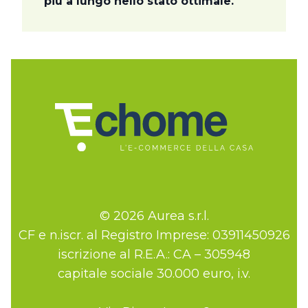
più a lungo nello stato ottimale.
© 2026 Aurea s.r.l.
CF e n.iscr. al Registro Imprese: 03911450926
iscrizione al R.E.A.: CA – 305948
capitale sociale 30.000 euro, i.v.