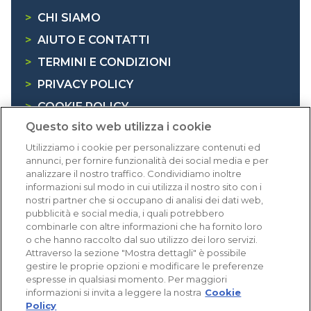
>
CHI SIAMO
>
AIUTO E CONTATTI
>
TERMINI E CONDIZIONI
>
PRIVACY POLICY
>
COOKIE POLICY
Questo sito web utilizza i cookie
>
INFORMATIVA RAEE
Utilizziamo i cookie per personalizzare contenuti ed
annunci, per fornire funzionalità dei social media e per
Dicono di noi
analizzare il nostro traffico. Condividiamo inoltre
informazioni sul modo in cui utilizza il nostro sito con i
nostri partner che si occupano di analisi dei dati web,
1.640 recensioni
pubblicità e social media, i quali potrebbero
Eccellente (4,8)
combinarle con altre informazioni che ha fornito loro
o che hanno raccolto dal suo utilizzo dei loro servizi.
Acquisti verificati
Attraverso la sezione "Mostra dettagli" è possibile
gestire le proprie opzioni e modificare le preferenze
espresse in qualsiasi momento. Per maggiori
informazioni si invita a leggere la nostra
Cookie
Policy