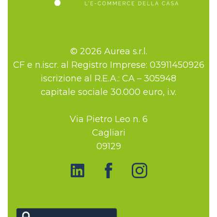
© 2026 Aurea s.r.l.
CF e n.iscr. al Registro Imprese: 03911450926
iscrizione al R.E.A.: CA – 305948
capitale sociale 30.000 euro, i.v.
Via Pietro Leo n. 6
Cagliari
09129