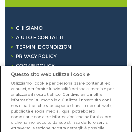
>
CHI SIAMO
>
AIUTO E CONTATTI
>
TERMINI E CONDIZIONI
>
PRIVACY POLICY
>
COOKIE POLICY
Questo sito web utilizza i cookie
>
INFORMATIVA RAEE
Utilizziamo i cookie per personalizzare contenuti ed
annunci, per fornire funzionalità dei social media e per
Dicono di noi
analizzare il nostro traffico. Condividiamo inoltre
informazioni sul modo in cui utilizza il nostro sito con i
nostri partner che si occupano di analisi dei dati web,
1.640 recensioni
pubblicità e social media, i quali potrebbero
Eccellente (4,8)
combinarle con altre informazioni che ha fornito loro
o che hanno raccolto dal suo utilizzo dei loro servizi.
Acquisti verificati
Attraverso la sezione "Mostra dettagli" è possibile