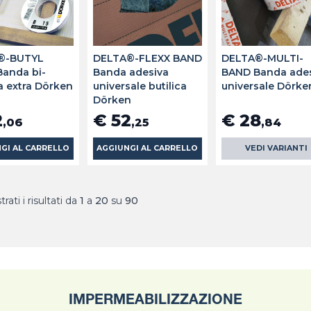
®-BUTYL
DELTA®-FLEXX BAND
DELTA®-MULTI-
anda bi-
Banda adesiva
BAND Banda ade
a extra Dörken
universale butilica
universale Dörke
Dörken
2
€ 52
€ 28
,06
,25
,84
GI AL CARRELLO
AGGIUNGI AL CARRELLO
VEDI VARIANTI
rati i risultati da
1
a
20
su
90
IMPERMEABILIZZAZIONE