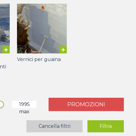
Vernici per guaina
nti
PROMOZIONI
max
Cancella filtri
Filtra