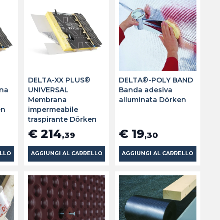
DELTA-XX PLUS®
DELTA®-POLY BAND
na
UNIVERSAL
Banda adesiva
Membrana
alluminata Dörken
en
impermeabile
traspirante Dörken
€ 214
€ 19
,39
,30
ELLO
AGGIUNGI AL CARRELLO
AGGIUNGI AL CARRELLO