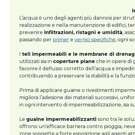
I
L’acqua è uno degli agenti più dannosi per strutt
realizzazione e nella manutenzione di edifici, ter
prevenire
infiltrazioni, ristagni e umidità
, ass
passando per
primer
e
vernici specifiche
, ogni s
I
teli impermeabili e le membrane di drenag
utilizzati sia in
coperture piane
che in opere di g
favorire il deflusso corretto dell’acqua e impedire 
contribuendo a preservare la stabilità e la funzio
Prima di applicare guaine o rivestimenti imperm
migliora l’adesione dei materiali successivi, unif
in ogni intervento di impermeabilizzazione, sia s
Le
guaine impermeabilizzanti
sono tra le soluz
offrono un’efficace barriera contro pioggia, neve
zone soggette a forte esposizione agli agenti atmo