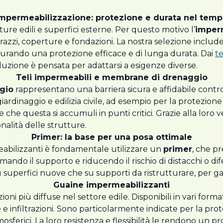
mpermeabilizzazione: protezione e durata nel tem
ure edili e superfici esterne. Per questo motivo l’
imper
razzi, coperture e fondazioni. La nostra selezione include 
icurando una protezione efficace e di lunga durata. Dai
te
oluzione è pensata per adattarsi a esigenze diverse.
Teli impermeabili e membrane di drenaggio
gio
rappresentano una barriera sicura e affidabile contro l
iardinaggio e edilizia civile, ad esempio per la protezione 
che questa si accumuli in punti critici. Grazie alla loro ve
nalità delle strutture.
Primer: la base per una posa ottimale
eabilizzanti è fondamentale utilizzare un
primer
, che p
ormando il supporto e riducendo il rischio di distacchi o di
u superfici nuove che su supporti da ristrutturare, per ga
Guaine impermeabilizzanti
ioni più diffuse nel settore edile. Disponibili in vari for
 e infiltrazioni. Sono particolarmente indicate per la pro
sferici. La loro resistenza e flessibilità le rendono un p