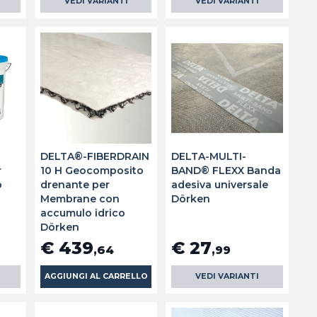
VEDI VARIANTI
VEDI VARIANTI
DELTA®-FIBERDRAIN
DELTA-MULTI-
r
10 H Geocomposito
BAND® FLEXX Banda
o
drenante per
adesiva universale
Membrane con
Dörken
accumulo idrico
Dörken
€ 439
€ 27
,64
,99
AGGIUNGI AL CARRELLO
VEDI VARIANTI