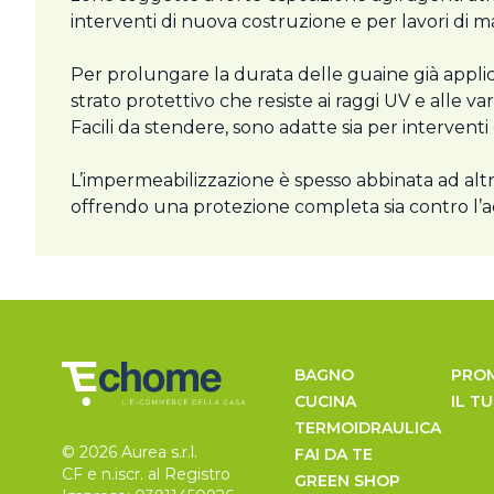
interventi di nuova costruzione e per lavori di 
Per prolungare la durata delle guaine già applic
strato protettivo che resiste ai raggi UV e alle v
Facili da stendere, sono adatte sia per interven
L’impermeabilizzazione è spesso abbinata ad altr
offrendo una protezione completa sia contro l’ac
BAGNO
PRO
CUCINA
IL T
TERMOIDRAULICA
© 2026 Aurea s.r.l.
FAI DA TE
CF e n.iscr. al Registro
GREEN SHOP