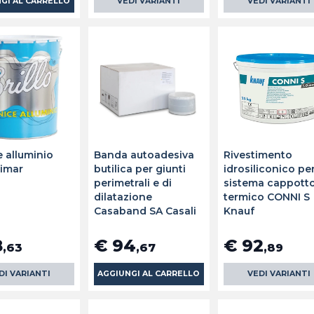
GI AL CARRELLO
VEDI VARIANTI
VEDI VARIANTI
e alluminio
Banda autoadesiva
Rivestimento
Cimar
butilica per giunti
idrosiliconico pe
perimetrali e di
sistema cappott
dilatazione
termico CONNI S
Casaband SA Casali
Knauf
8
€ 94
€ 92
,63
,67
,89
DI VARIANTI
AGGIUNGI AL CARRELLO
VEDI VARIANTI