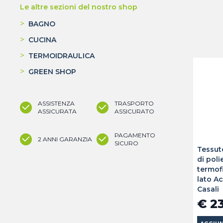
Le altre sezioni del nostro shop
>
BAGNO
>
CUCINA
>
TERMOIDRAULICA
>
GREEN SHOP
ASSISTENZA
TRASPORTO
ASSICURATA
ASSICURATO
PAGAMENTO
2 ANNI GARANZIA
SICURO
Tessut
di poli
termof
lato Ac
Casali
€ 2