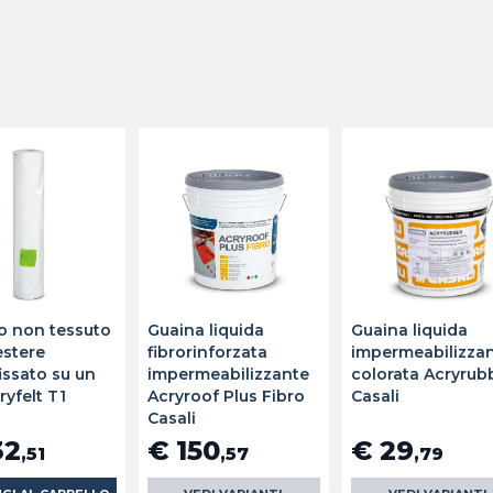
o non tessuto
Guaina liquida
Guaina liquida
estere
fibrorinforzata
impermeabilizza
issato su un
impermeabilizzante
colorata Acryrub
ryfelt T1
Acryroof Plus Fibro
Casali
Casali
32
€ 150
€ 29
,51
,57
,79