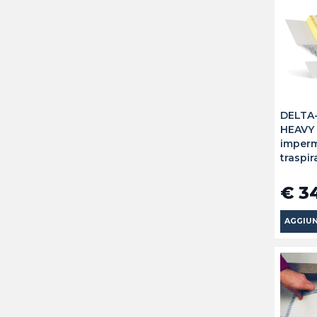
DELTA
HEAVY
imperm
traspi
€ 3
AGGIUN