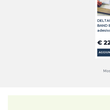
DELTA
BAND B
adesiv
€ 2
AGGIUN
Most