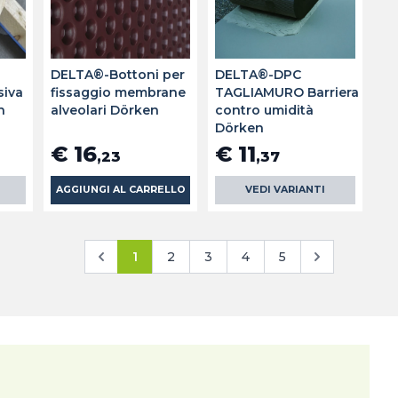
DELTA®-Bottoni per
DELTA®-DPC
siva
fissaggio membrane
TAGLIAMURO Barriera
n
alveolari Dörken
contro umidità
Dörken
€ 16
€ 11
,23
,37
AGGIUNGI AL CARRELLO
VEDI VARIANTI
1
2
3
4
5