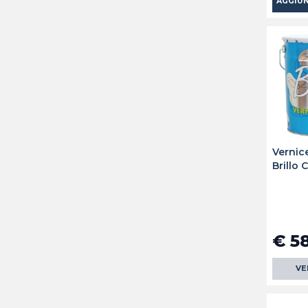
AGGIUN
Vernic
Brillo 
€ 5
VE