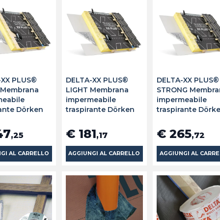
-XX PLUS®
DELTA-XX PLUS®
DELTA-XX PLUS®
 Membrana
LIGHT Membrana
STRONG Membra
eabile
impermeabile
impermeabile
rante Dörken
traspirante Dörken
traspirante Dörk
47
€ 181
€ 265
,25
,17
,72
GI AL CARRELLO
AGGIUNGI AL CARRELLO
AGGIUNGI AL CARR