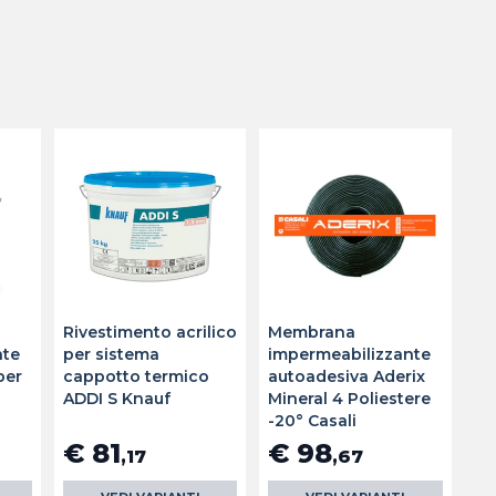
Rivestimento acrilico
Membrana
nte
per sistema
impermeabilizzante
ber
cappotto termico
autoadesiva Aderix
ADDI S Knauf
Mineral 4 Poliestere
-20° Casali
€ 81
€ 98
,17
,67