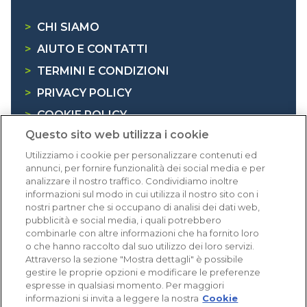
>
CHI SIAMO
>
AIUTO E CONTATTI
>
TERMINI E CONDIZIONI
>
PRIVACY POLICY
>
COOKIE POLICY
Questo sito web utilizza i cookie
>
INFORMATIVA RAEE
Utilizziamo i cookie per personalizzare contenuti ed
annunci, per fornire funzionalità dei social media e per
Dicono di noi
analizzare il nostro traffico. Condividiamo inoltre
informazioni sul modo in cui utilizza il nostro sito con i
nostri partner che si occupano di analisi dei dati web,
1.640 recensioni
pubblicità e social media, i quali potrebbero
Eccellente (4,8)
combinarle con altre informazioni che ha fornito loro
o che hanno raccolto dal suo utilizzo dei loro servizi.
Acquisti verificati
Attraverso la sezione "Mostra dettagli" è possibile
gestire le proprie opzioni e modificare le preferenze
espresse in qualsiasi momento. Per maggiori
informazioni si invita a leggere la nostra
Cookie