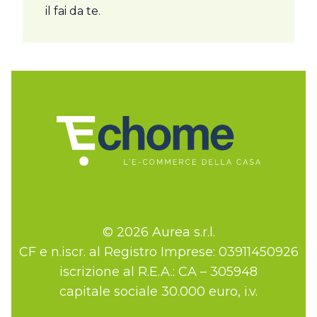
il fai da te.
© 2026 Aurea s.r.l.
CF e n.iscr. al Registro Imprese: 03911450926
iscrizione al R.E.A.: CA – 305948
capitale sociale 30.000 euro, i.v.