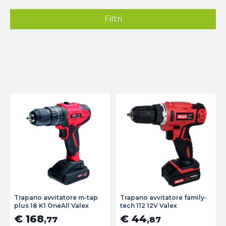
Filtri
Trapano avvitatore m-tap
Trapano avvitatore family-
plus 18 K1 OneAll Valex
tech 112 12V Valex
€ 168
€ 44
,77
,87