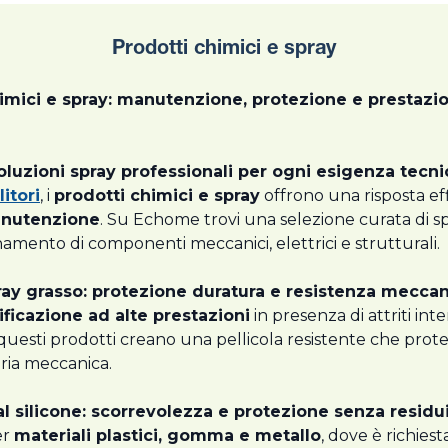
Prodotti chimici e spray
imici e spray: manutenzione, protezione e prestazi
oluzioni spray professionali per ogni esigenza tecni
itori
, i
prodotti chimici e spray
offrono una risposta eff
manutenzione
. Su Echome trovi una selezione curata di spr
ionamento di componenti meccanici, elettrici e strutturali.
ay grasso: protezione duratura e resistenza mecca
ificazione ad alte prestazioni
in presenza di attriti inte
 questi prodotti creano una pellicola resistente che prote
teria meccanica.
al silicone: scorrevolezza e protezione senza residui
er
materiali plastici, gomma e metallo
, dove è richies