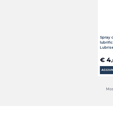
Spray o
lubrifi
Lubris
€ 4
AGGIUN
Most