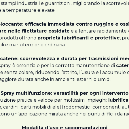
e, stampi industriali e guarnizioni, migliorando la scorre
ste a temperature elevate.
bloccante: efficacia immediata contro ruggine e oss
re nelle filettature ossidate
e allentare rapidamente vi
 prodotti offrono
proprietà lubrificanti e protettive
, pr
ricoli e manutenzione ordinaria.
 catene: scorrevolezza e durata per trasmissioni m
 spray, è essenziale per la corretta manutenzione di
caten
e senza colare, riducendo l’attrito, l’usura e l’accumulo
maggiore durata anche in ambienti esterni o umidi.
Spray multifunzione: versatilità per ogni intervento
zione pratica e veloce per moltissimi impieghi:
lubrific
, cardini, parti mobili di elettrodomestici, componenti auto
tono un’applicazione mirata anche nei punti difficili da r
Modalità d’uso e raccomandazioni