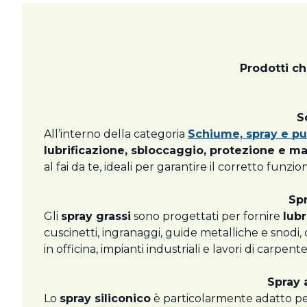
Prodotti ch
S
All’interno della categoria
Schiume, spray e pul
lubrificazione, sbloccaggio, protezione e 
al fai da te, ideali per garantire il corretto funz
Spr
Gli
spray grassi
sono progettati per fornire
lubr
cuscinetti, ingranaggi, guide metalliche e snodi,
in officina, impianti industriali e lavori di carpen
Spray 
Lo
spray siliconico
è particolarmente adatto p