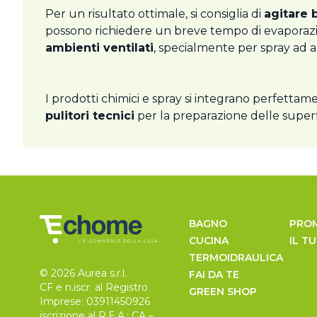
Per un risultato ottimale, si consiglia di
agitare 
possono richiedere un breve tempo di evaporazio
ambienti ventilati
, specialmente per spray ad al
I prodotti chimici e spray si integrano perfetta
pulitori tecnici
per la preparazione delle superf
BAGNO
PRO
CUCINA
IL T
TERMOIDRAULICA
© 2026 Aurea s.r.l.
FAI DA TE
CF e n.iscr. al Registro
GREEN SHOP
Imprese: 03911450926
iscrizione al R.E.A.: CA –