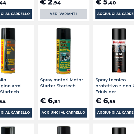
€ 2
€ 5
,44
,94
,40
GI AL CARRELLO
VEDI VARIANTI
AGGIUNGI AL CARR
lio
Spray motori Motor
Spray tecnico
ggine armi
Starter Startech
protettivo zinco 
 Startech
Friulsider
€ 6
€ 6
,54
,81
,55
GI AL CARRELLO
AGGIUNGI AL CARRELLO
AGGIUNGI AL CARR