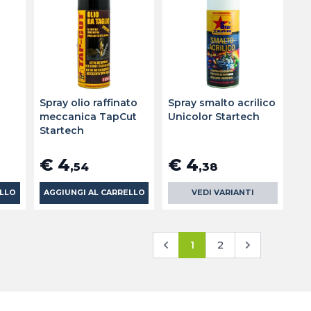
Spray olio raffinato
Spray smalto acrilico
meccanica TapCut
Unicolor Startech
Startech
€ 4
€ 4
,54
,38
ELLO
AGGIUNGI AL CARRELLO
VEDI VARIANTI
1
2