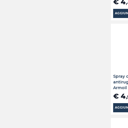
€ 4
AGGIUN
Spray o
antiru
Armoil
€ 4
AGGIUN