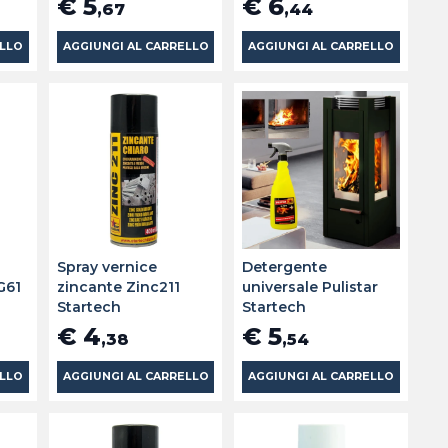
€ 5
€ 6
,67
,44
ELLO
AGGIUNGI AL CARRELLO
AGGIUNGI AL CARRELLO
Spray vernice
Detergente
G61
zincante Zinc211
universale Pulistar
Startech
Startech
€ 4
€ 5
,38
,54
ELLO
AGGIUNGI AL CARRELLO
AGGIUNGI AL CARRELLO