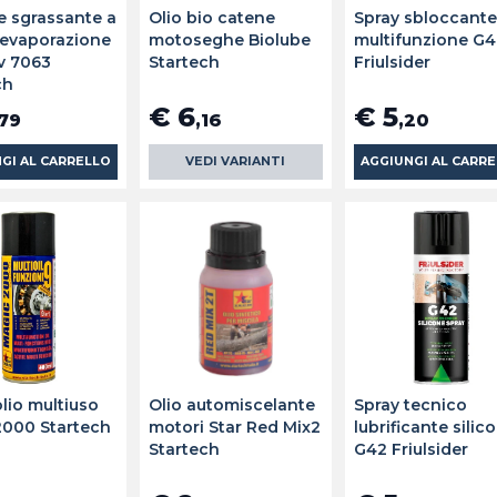
re sgrassante a
Olio bio catene
Spray sbloccant
 evaporazione
motoseghe Biolube
multifunzione G
lv 7063
Startech
Friulsider
ch
€ 6
€ 5
,79
,16
,20
GI AL CARRELLO
VEDI VARIANTI
AGGIUNGI AL CARR
lio multiuso
Olio automiscelante
Spray tecnico
000 Startech
motori Star Red Mix2
lubrificante silic
Startech
G42 Friulsider