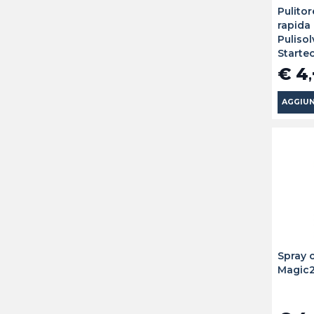
Pulito
rapida
Puliso
Starte
€ 4
AGGIUN
Spray o
Magic2