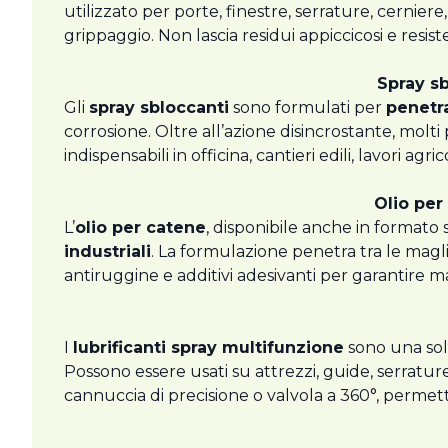
utilizzato per porte, finestre, serrature, cernier
grippaggio. Non lascia residui appiccicosi e resi
Spray s
Gli
spray sbloccanti
sono formulati per
penetra
corrosione. Oltre all’azione disincrostante, molti
indispensabili in officina, cantieri edili, lavori ag
Olio per
L’
olio per catene
, disponibile anche in formato
industriali
. La formulazione penetra tra le magli
antiruggine e additivi adesivanti per garantire 
I
lubrificanti spray multifunzione
sono una solu
Possono essere usati su attrezzi, guide, serrature
cannuccia di precisione o valvola a 360°, permet