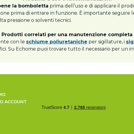
bene la bomboletta
prima dell’uso e di applicare il pro
ne prima di entrare in funzione. È importante seguire le
ta pressione o solventi tecnici.
Prodotti correlati per una manutenzione completa
mente con le
schiume poliuretaniche
per sigillature, i
sig
ici. Su Echome puoi trovare tutto il necessario per un in
MO
UO ACCOUNT