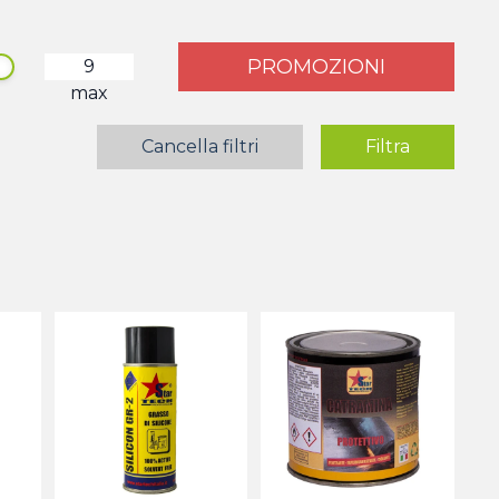
PROMOZIONI
max
Cancella filtri
Filtra