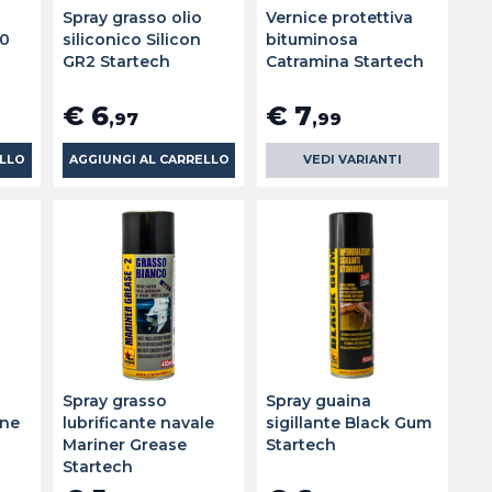
e
Spray grasso olio
Vernice protettiva
40
siliconico Silicon
bituminosa
GR2 Startech
Catramina Startech
€ 6
€ 7
,97
,99
ELLO
AGGIUNGI AL CARRELLO
VEDI VARIANTI
Spray grasso
Spray guaina
one
lubrificante navale
sigillante Black Gum
Mariner Grease
Startech
Startech