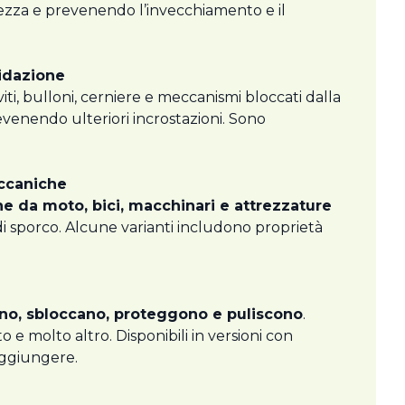
volezza e prevenendo l’invecchiamento e il
idazione
ti, bulloni, cerniere e meccanismi bloccati dalla
evenendo ulteriori incrostazioni. Sono
eccaniche
e da moto, bici, macchinari e attrezzature
 di sporco. Alcune varianti includono proprietà
ano, sbloccano, proteggono e puliscono
.
 e molto altro. Disponibili in versioni con
aggiungere.