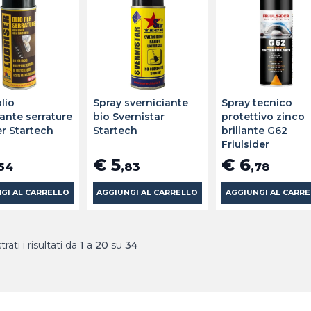
lio
Spray sverniciante
Spray tecnico
cante serrature
bio Svernistar
protettivo zinco
er Startech
Startech
brillante G62
Friulsider
€ 5
€ 6
,54
,83
,78
GI AL CARRELLO
AGGIUNGI AL CARRELLO
AGGIUNGI AL CARR
rati i risultati da
1
a
20
su
34