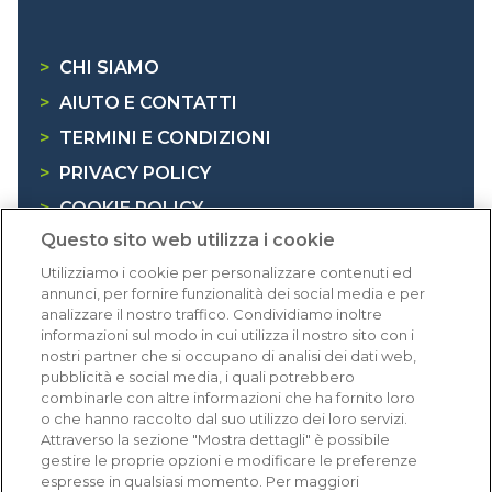
>
CHI SIAMO
>
AIUTO E CONTATTI
>
TERMINI E CONDIZIONI
>
PRIVACY POLICY
>
COOKIE POLICY
Questo sito web utilizza i cookie
>
INFORMATIVA RAEE
Utilizziamo i cookie per personalizzare contenuti ed
annunci, per fornire funzionalità dei social media e per
Dicono di noi
analizzare il nostro traffico. Condividiamo inoltre
informazioni sul modo in cui utilizza il nostro sito con i
nostri partner che si occupano di analisi dei dati web,
1.641 recensioni
pubblicità e social media, i quali potrebbero
Eccellente (4,8)
combinarle con altre informazioni che ha fornito loro
o che hanno raccolto dal suo utilizzo dei loro servizi.
Acquisti verificati
Attraverso la sezione "Mostra dettagli" è possibile
gestire le proprie opzioni e modificare le preferenze
espresse in qualsiasi momento. Per maggiori