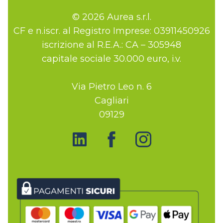
© 2026 Aurea s.r.l.
CF e n.iscr. al Registro Imprese: 03911450926
iscrizione al R.E.A.: CA – 305948
capitale sociale 30.000 euro, i.v.
Via Pietro Leo n. 6
Cagliari
09129