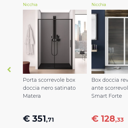
Nicchia
Nicchia
Porta scorrevole box
Box doccia rev
doccia nero satinato
ante scorrevo
Matera
Smart Forte
€ 351
€ 128
,71
,33