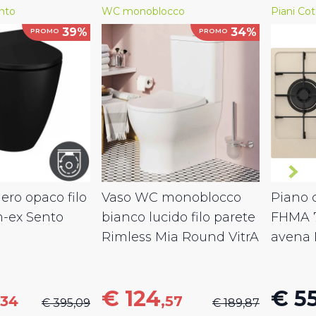
nto
WC monoblocco
Piani Cot
39%
34%
PROMO
PROMO
ro opaco filo
Vaso WC monoblocco
Piano c
m-ex Sento
bianco lucido filo parete
FHMA 
Rimless Mia Round VitrA
avena 
€ 124
€ 5
,34
,57
€ 395,09
€ 189,87