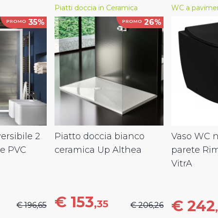
Piatti doccia in Ceramica
WC a pavime
35%
26%
PROMO
PROMO
ersibile 2
Piatto doccia bianco
Vaso WC ne
le PVC
ceramica Up Althea
parete Ri
VitrA
€ 153
€ 242
,35
€ 196,65
€ 206,26