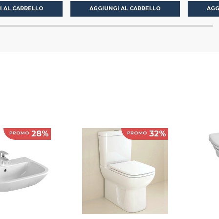
I AL CARRELLO
AGGIUNGI AL CARRELLO
AGG
28%
32%
PROMO
PROMO