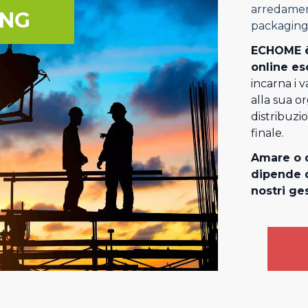
arredament
ING
packaging
ECHOME è
online es
incarna i v
alla sua o
distribuzi
finale.
Amare o d
dipende d
nostri ges