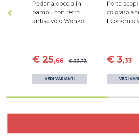
Pedana doccia in
Porta scop
bambù con retro
colorato ap
antiscivolo Wenko
Economic 
€ 25
€ 3
,66
,33
€ 33,73
VEDI VARIANTI
VEDI VAR