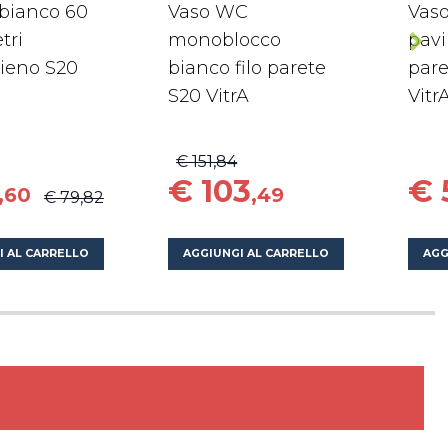
bianco 60
Vaso WC
Vas
tri
monoblocco
pavi
ieno S20
bianco filo parete
par
S20 VitrA
Vitr
€ 151,84
€ 103
€ 
,60
,49
€ 79,82
I AL CARRELLO
AGGIUNGI AL CARRELLO
AGG