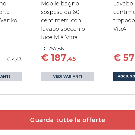
ino
Mobile bagno
Lavabo 
erto
sospeso da 60
centime
Wenko
centimetri con
troppop
lavabo specchio
VitrA
luce Mia Vitra
€ 257,86
€ 187
€ 57
,45
€ 4,43
IANTI
VEDI VARIANTI
AGGIUNG
Guarda tutte le offerte