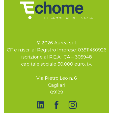
© 2026 Aurea s.r.l.
CF e n.iscr. al Registro Imprese: 03911450926
iscrizione al R.E.A.: CA – 305948
capitale sociale 30.000 euro, i.v.
Via Pietro Leo n. 6
Cagliari
09129