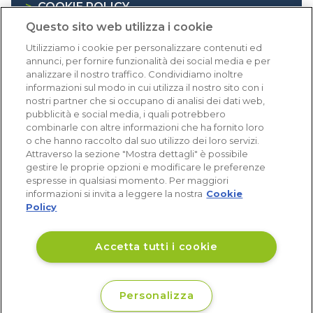
>
COOKIE POLICY
Questo sito web utilizza i cookie
>
INFORMATIVA RAEE
Utilizziamo i cookie per personalizzare contenuti ed
annunci, per fornire funzionalità dei social media e per
Dicono di noi
analizzare il nostro traffico. Condividiamo inoltre
informazioni sul modo in cui utilizza il nostro sito con i
nostri partner che si occupano di analisi dei dati web,
1.640 recensioni
pubblicità e social media, i quali potrebbero
Eccellente (4,8)
combinarle con altre informazioni che ha fornito loro
o che hanno raccolto dal suo utilizzo dei loro servizi.
Acquisti verificati
Attraverso la sezione "Mostra dettagli" è possibile
gestire le proprie opzioni e modificare le preferenze
espresse in qualsiasi momento. Per maggiori
informazioni si invita a leggere la nostra
Cookie
Policy
Accetta tutti i cookie
Personalizza