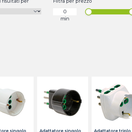
 risultati per
Filtra per prezzo
min
tore singolo
Adattatore singolo
Adattatore triplo