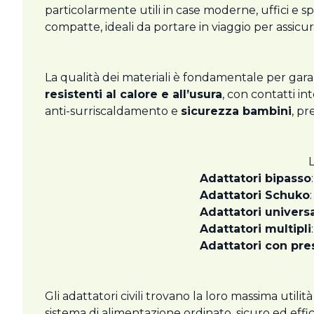
particolarmente utili in case moderne, uffici e s
compatte, ideali da portare in viaggio per assicurar
La qualità dei materiali è fondamentale per garant
resistenti al calore e all’usura
, con contatti in
anti-surriscaldamento e
sicurezza bambini
, pr
L
Adattatori bipasso
Adattatori Schuko
Adattatori universa
Adattatori multipli
Adattatori con pre
Gli adattatori civili trovano la loro massima utili
sistema di alimentazione ordinato, sicuro ed effic