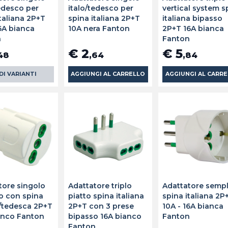
tedesco per
italo/tedesco per
vertical system s
taliana 2P+T
spina italiana 2P+T
italiana bipasso
16A bianca
10A nera Fanton
2P+T 16A bianca
n
Fanton
€ 2
€ 5
48
,64
,84
DI VARIANTI
AGGIUNGI AL CARRELLO
AGGIUNGI AL CARR
tore singolo
Adattatore triplo
Adattatore sempl
o con spina
piatto spina italiana
spina italiana 2P
/tedesca 2P+T
2P+T con 3 prese
10A - 16A bianca
anco Fanton
bipasso 16A bianco
Fanton
Fanton