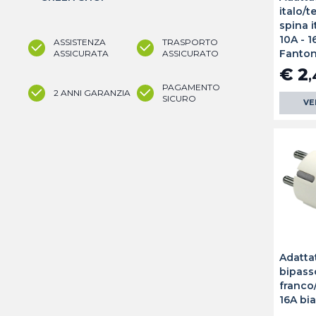
italo/
spina i
10A - 
ASSISTENZA
TRASPORTO
Fanto
ASSICURATA
ASSICURATO
€ 2
,
PAGAMENTO
2 ANNI GARANZIA
SICURO
VE
Adatta
bipass
franco
16A bi