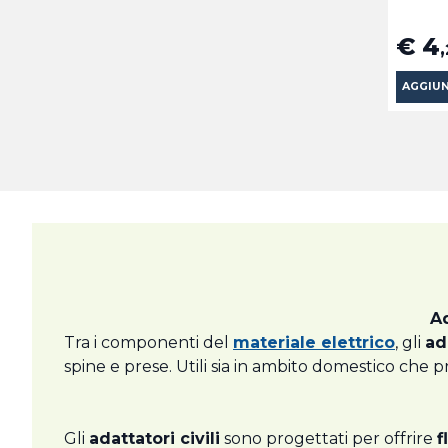
€ 4
AGGIUN
Ad
Tra i componenti del
materiale elettrico
, gli
ad
spine e prese. Utili sia in ambito domestico che 
Gli
adattatori civili
sono progettati per offrire
f