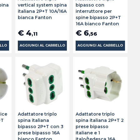
pina
vertical system spina
bipasso con
italiana 2P+T 10A/16A
interruttore per
bianca Fanton
spine bipasso 2P+T
16A bianco Fanton
€ 4
€ 6
,11
,56
ELLO
AGGIUNGI AL CARRELLO
AGGIUNGI AL CARRELLO
ice
Adattatore triplo
Adattatore triplo
+T
spina italiana
spina italiana 2P+T 2
bipasso 2P+T con 3
prese bipasso
prese bipasso 16A
italiane e 1
bianco Fanton
italo/tedesca 16A