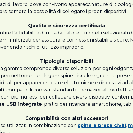
pazi di lavoro, dove convivono apparecchiature di tipologi
si sempre la possibilità di collegare i propri dispositivi.
Qualità e sicurezza certificata
ire l’affidabilità di un adattatore. I modelli selezionati
terni rinforzati per assicurare connessioni stabili e sicure
evenendo rischi di utilizzo improprio.
Tipologie disponibili
a gamma comprende diverse soluzioni per ogni esigenz
: permettono di collegare spine piccole e grandi a prese s
: ideali per apparecchiature elettroniche e dispositivi ad 
li
: compatibili con vari standard internazionali, perfetti a
: con più ingressi, per collegare diversi dispositivi cont
se USB integrate
: pratici per ricaricare smartphone, table
Compatibilità con altri accessori
tà se utilizzati in combinazione con
spine e prese civili
,
m
iente.