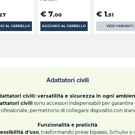
€ 7
€ 1
,27
,00
,51
GI AL CARRELLO
AGGIUNGI AL CARRELLO
VEDI VARIANTI
Adattatori civili
attatori civili: versatilità e sicurezza in ogni ambie
attatori civili
sono accessori indispensabili per garantire 
professionale, permettono di collegare dispositivi con stan
Funzionalità e praticità
lessibilità d’uso
, trasformando prese bipasso, Schuko o un