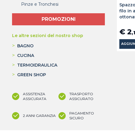
Pinze e Tronchesi
Spazzo
filo in
ottona
PROMOZIONI
€ 2
,
Le altre sezioni del nostro shop
AGGIUN
>
BAGNO
>
CUCINA
>
TERMOIDRAULICA
>
GREEN SHOP
ASSISTENZA
TRASPORTO
ASSICURATA
ASSICURATO
PAGAMENTO
2 ANNI GARANZIA
SICURO