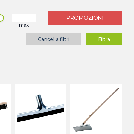
PROMOZIONI
max
Cancella filtri
Filtra