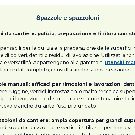
Spazzole e spazzoloni
 da cantiere: pulizia, preparazione e finitura con s
pensabili per la pulizia e la preparazione delle superfici in 
e di polveri, detriti o residui di lavorazione. Utilizzati an
za e versatilità. Appartengono alla gamma di
utensili ma
. Per un kit completo, consulta anche la nostra sezione d
le manuali: efficaci per rimozioni e lavorazioni dett
e ruggine, vernici, incrostazioni o malta secca da superf
l tipo di lavorazione e del materiale su cui intervenire. 
ortevole anche durante l’uso prolungato.
zoloni da cantiere: ampia copertura per grandi supe
di superfici orizzontali e verticali. Utilizzati per rimuove
conda del tipo di intervento richiesto. Possono essere uti