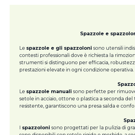
Spazzole e spazzoloni
Le
spazzole e gli spazzoloni
sono utensili indis
contesti professionali dove è richiesta la rimozion
strumenti si distinguono per efficacia, robustez
prestazioni elevate in ogni condizione operativa
Spazzo
Le
spazzole manuali
sono perfette per rimuover
setole in acciaio, ottone o plastica a seconda de
resistente, garantiscono una presa salda e conf
Spaz
I
spazzoloni
sono progettati per la pulizia di gran
sono disponibili con setole rigide o morbide, a se