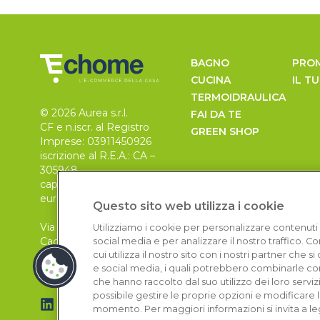
BAGNO
PRO
CUCINA
IL T
TERMOIDRAULICA
© 2026 Aurea s.r.l.
FAI DA TE
CF e n.iscr. al Registro
GREEN SHOP
Imprese: 03911450926
iscrizione al R.E.A.: CA –
305948
capitale sociale 30.000
euro, i.v.
Questo sito web utilizza i cookie
Via Pietro Leo n. 6
Utilizziamo i cookie per personalizzare contenuti 
Cagliari
social media e per analizzare il nostro traffico. 
09129
cui utilizza il nostro sito con i nostri partner che 
e social media, i quali potrebbero combinarle con
che hanno raccolto dal suo utilizzo dei loro serviz
possibile gestire le proprie opzioni e modificare 
momento. Per maggiori informazioni si invita a le