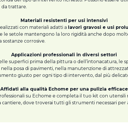
i da trattare.
Materiali resistenti per usi intensivi
alizzati con materiali adatti a
lavori gravosi e usi prol
re le setole mantengono la loro rigidità anche dopo moltep
 a sostanze corrosive.
Applicazioni professionali in diversi settori
lle superfici prima della pittura o dell’intonacatura, le s
e nella posa di pavimenti, nella manutenzione di attrezzat
trumento giusto per ogni tipo di intervento, dal più delicato
Affidati alla qualità Echome per una pulizia efficace
ofessionali su Echome e completa il tuo kit con utensili re
 cantiere, dove troverai tutti gli strumenti necessari per