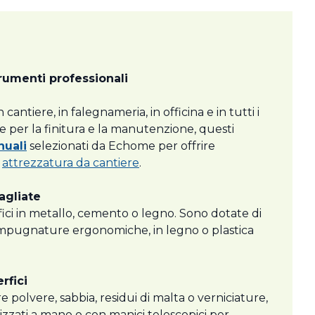
trumenti professionali
cantiere, in falegnameria, in officina e in tutti i
che per la finitura e la manutenzione, questi
nuali
selezionati da Echome per offrire
i
attrezzatura da cantiere
.
agliate
ici in metallo, cemento o legno. Sono dotate di
Le impugnature ergonomiche, in legno o plastica
rfici
re polvere, sabbia, residui di malta o verniciature,
lizzati a mano o con manici telescopici per