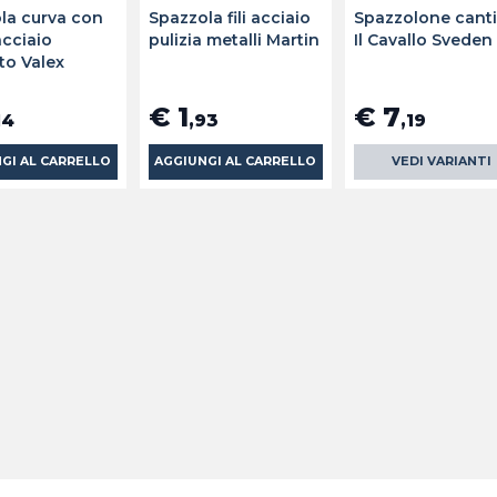
la curva con
Spazzola fili acciaio
Spazzolone cant
 acciaio
pulizia metalli Martin
Il Cavallo Sveden
to Valex
€ 1
€ 7
14
,93
,19
GI AL CARRELLO
AGGIUNGI AL CARRELLO
VEDI VARIANTI