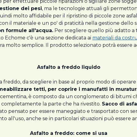
e per effettuare piccole riparazioni o sigillare zone soggett
gestione dei pesi
, ma le tecnologie attuali gli permetto
quindi molto affidabile per il ripristino di piccole zone a
on il materiale e un po' di praticità nella gestione dello s
on formule all'acqua.
Per scegliere quello più adatto a 
 sito Echome c'è una sezione dedicata ai
materiali da costr
era molto semplice. Il prodotto selezionato potrà essere ac
Asfalto a freddo liquido
a freddo, da scegliere in base al proprio modo di operare 
abilizzare tetti, per coprire i manufatti in muratur
ementina, è composto da un conglomerato di bitumi che 
re completamente la parte che ha rivestito.
Sacco di asfa
formato pensato per essere maneggiato e trasportato con sem
to all'uso, anche se in particolari situazioni può essere 
Asfalto a freddo: come si usa