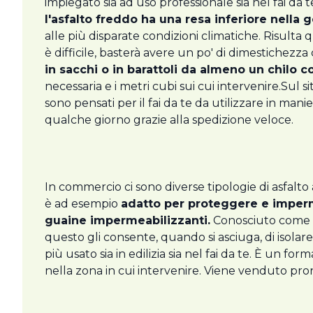
impiegato sia ad uso professionale sia nel fai da t
l'asfalto freddo ha una resa inferiore nella 
alle più disparate condizioni climatiche. Risulta 
è difficile, basterà avere un po' di dimestichezza c
in sacchi o in barattoli da almeno un chilo c
necessaria e i metri cubi sui cui intervenire.Sul
sono pensati per il fai da te da utilizzare in mani
qualche giorno grazie alla spedizione veloce.
In commercio ci sono diverse tipologie di asfalto 
è ad esempio
adatto per proteggere e imperme
guaine impermeabilizzanti.
Conosciuto come c
questo gli consente, quando si asciuga, di isola
più usato sia in edilizia sia nel fai da te. È un 
nella zona in cui intervenire. Viene venduto pron