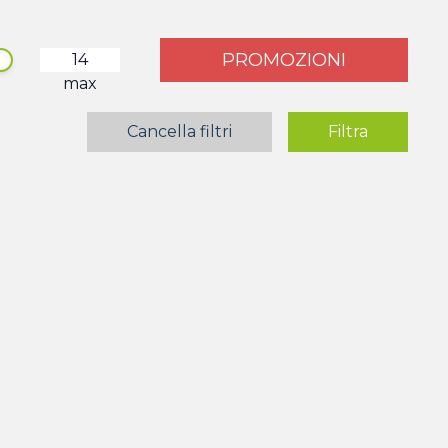
PROMOZIONI
max
Cancella filtri
Filtra