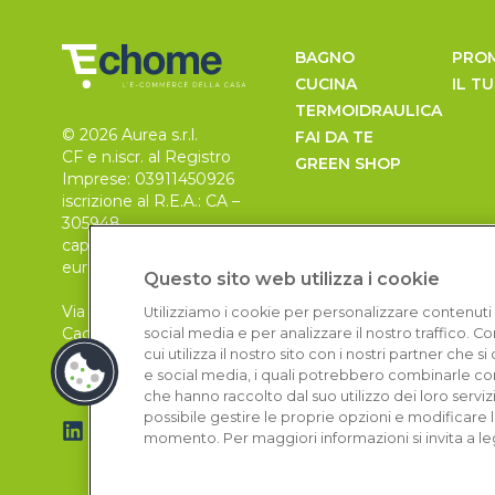
BAGNO
PRO
CUCINA
IL T
TERMOIDRAULICA
© 2026 Aurea s.r.l.
FAI DA TE
CF e n.iscr. al Registro
GREEN SHOP
Imprese: 03911450926
iscrizione al R.E.A.: CA –
305948
capitale sociale 30.000
euro, i.v.
Questo sito web utilizza i cookie
Via Pietro Leo n. 6
Utilizziamo i cookie per personalizzare contenuti 
Cagliari
social media e per analizzare il nostro traffico. 
09129
cui utilizza il nostro sito con i nostri partner che 
e social media, i quali potrebbero combinarle con
che hanno raccolto dal suo utilizzo dei loro serviz
possibile gestire le proprie opzioni e modificare 
momento. Per maggiori informazioni si invita a le