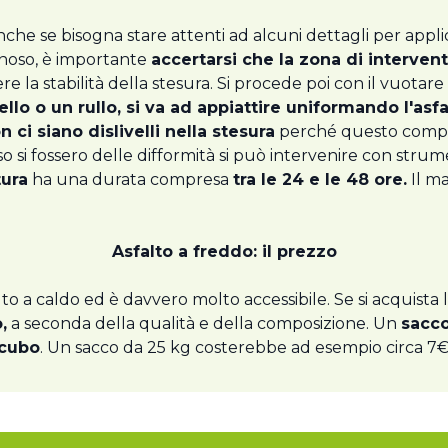
nche se bisogna stare attenti ad alcuni dettagli per appl
inoso, è importante
accertarsi che la zona di intervent
 la stabilità della stesura. Si procede poi con il vuotare 
ello o un rullo, si va ad appiattire uniformando l'asf
n ci siano dislivelli nella stesura
perché questo compor
o si fossero delle difformità si può intervenire con stru
tura
ha una durata compresa
tra le 24 e le 48 ore.
Il m
Asfalto a freddo: il prezzo
alto a caldo ed è davvero molto accessibile. Se si acquista l
,
a seconda della qualità e della composizione. Un
sacco
 cubo
. Un sacco da 25 kg costerebbe ad esempio circa 7€