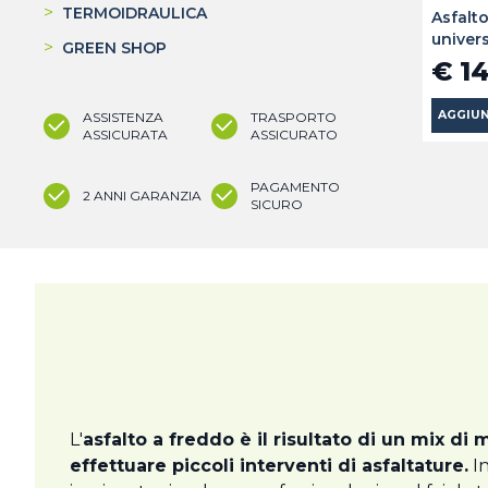
>
TERMOIDRAULICA
Asfalt
univer
>
GREEN SHOP
€ 1
AGGIUN
ASSISTENZA
TRASPORTO
ASSICURATA
ASSICURATO
PAGAMENTO
2 ANNI GARANZIA
SICURO
L'
asfalto a freddo è il risultato di un mix di m
effettuare piccoli interventi di asfaltature.
In