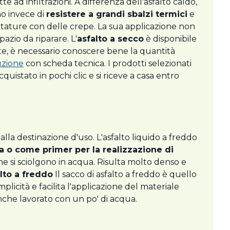
e ad infiltrazioni. A differenza dell'asfalto caldo,
no invece di
resistere a grandi sbalzi termici
e
sfaltature con delle crepe. La sua applicazione non
pazio da riparare. L'
asfalto a secco
è disponibile
te, è necessario conoscere bene la quantità
uzione
con scheda tecnica. I prodotti selezionati
quistato in pochi clic e si riceve a casa entro
alla destinazione d'uso. L'asfalto liquido a freddo
a o come primer per la realizzazione di
si sciolgono in acqua. Risulta molto denso e
lto a freddo
Il sacco di asfalto a freddo è quello
plicità e facilita l'applicazione del materiale
anche lavorato con un po' di acqua.