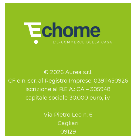
© 2026 Aurea s.r.l.
CF e n.iscr. al Registro Imprese: 03911450926
iscrizione al R.E.A.: CA – 305948
capitale sociale 30.000 euro, i.v.
Via Pietro Leo n. 6
Cagliari
09129