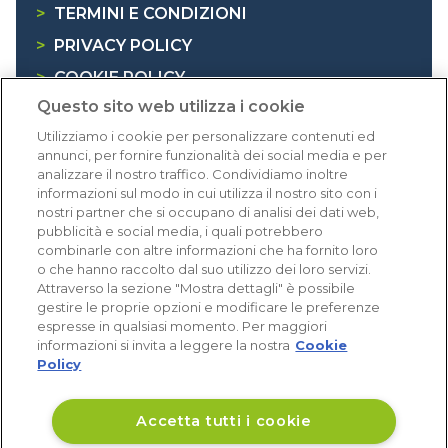
>
TERMINI E CONDIZIONI
>
PRIVACY POLICY
>
COOKIE POLICY
Questo sito web utilizza i cookie
>
INFORMATIVA RAEE
Utilizziamo i cookie per personalizzare contenuti ed
annunci, per fornire funzionalità dei social media e per
Dicono di noi
analizzare il nostro traffico. Condividiamo inoltre
informazioni sul modo in cui utilizza il nostro sito con i
nostri partner che si occupano di analisi dei dati web,
1.640 recensioni
pubblicità e social media, i quali potrebbero
Eccellente (4,8)
combinarle con altre informazioni che ha fornito loro
o che hanno raccolto dal suo utilizzo dei loro servizi.
Acquisti verificati
Attraverso la sezione "Mostra dettagli" è possibile
gestire le proprie opzioni e modificare le preferenze
espresse in qualsiasi momento. Per maggiori
informazioni si invita a leggere la nostra
Cookie
Policy
Accetta tutti i cookie