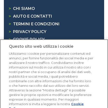
>
CHI SIAMO
>
AIUTO E CONTATTI
>
TERMINI E CONDIZIONI
>
PRIVACY POLICY
>
COOKIE POLICY
Questo sito web utilizza i cookie
>
INFORMATIVA RAEE
Utilizziamo i cookie per personalizzare contenuti ed
annunci, per fornire funzionalità dei social media e per
Dicono di noi
analizzare il nostro traffico. Condividiamo inoltre
informazioni sul modo in cui utilizza il nostro sito con i
nostri partner che si occupano di analisi dei dati web,
1.641 recensioni
pubblicità e social media, i quali potrebbero
Eccellente (4,8)
combinarle con altre informazioni che ha fornito loro
o che hanno raccolto dal suo utilizzo dei loro servizi.
Acquisti verificati
Attraverso la sezione "Mostra dettagli" è possibile
gestire le proprie opzioni e modificare le preferenze
espresse in qualsiasi momento. Per maggiori
informazioni si invita a leggere la nostra
Cookie