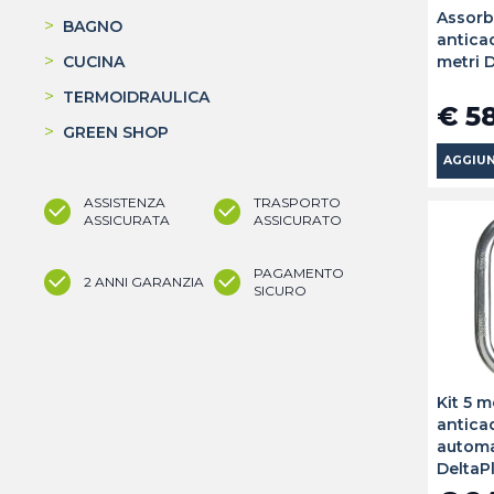
Assorb
>
BAGNO
antica
>
metri 
CUCINA
>
TERMOIDRAULICA
€ 5
>
GREEN SHOP
AGGIUN
ASSISTENZA
TRASPORTO
ASSICURATA
ASSICURATO
PAGAMENTO
2 ANNI GARANZIA
SICURO
Kit 5 
antica
automa
DeltaP