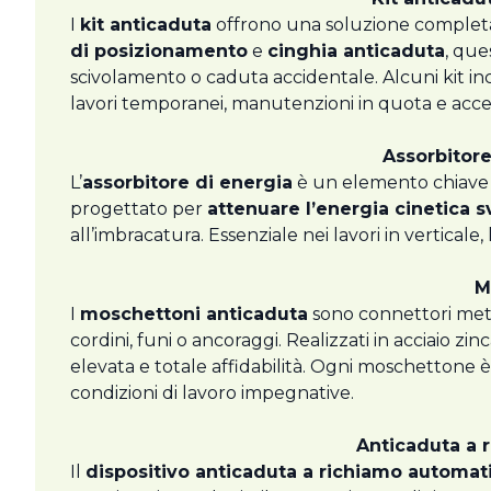
I
kit anticaduta
offrono una soluzione completa
di posizionamento
e
cinghia anticaduta
, que
scivolamento o caduta accidentale. Alcuni kit in
lavori temporanei, manutenzioni in quota e acces
Assorbitore
L’
assorbitore di energia
è un elemento chiave n
progettato per
attenuare l’energia cinetica s
all’imbracatura. Essenziale nei lavori in verticale,
M
I
moschettoni anticaduta
sono connettori metal
cordini, funi o ancoraggi. Realizzati in acciaio zi
elevata e totale affidabilità. Ogni moschettone 
condizioni di lavoro impegnative.
Anticaduta a 
Il
dispositivo anticaduta a richiamo automat