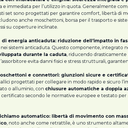
 e immediata per l’utilizzo in quota. Generalmente com
sti set sono progettati per garantire comfort, libertà di 
cludono anche moschettoni, borsa per il trasporto e sistem
si su coperture inclinate.
 di energia anticaduta: riduzione dell’impatto in fas
ei sistemi anticaduta. Questo componente, integrato ne
viluppata durante la caduta
, riducendo drasticamente 
 l’assorbitore evita danni fisici e stress strutturali, gara
oschettoni e connettori: giunzioni sicure e certifica
lici progettati per collegare in modo rapido e sicuro l’i
ncato o alluminio, con
chiusure automatiche a doppia a
è certificato secondo le normative europee e testato per 
richiamo automatico: libertà di movimento con mas
ico
, noto anche come retrattile, è uno strumento altame