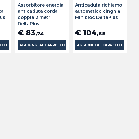
Assorbitore energia
Anticaduta richiamo
ta
anticaduta corda
automatico cinghia
lus
doppia 2 metri
Minibloc DeltaPlus
DeltaPlus
€ 83
€ 104
,74
,68
ELLO
AGGIUNGI AL CARRELLO
AGGIUNGI AL CARRELLO