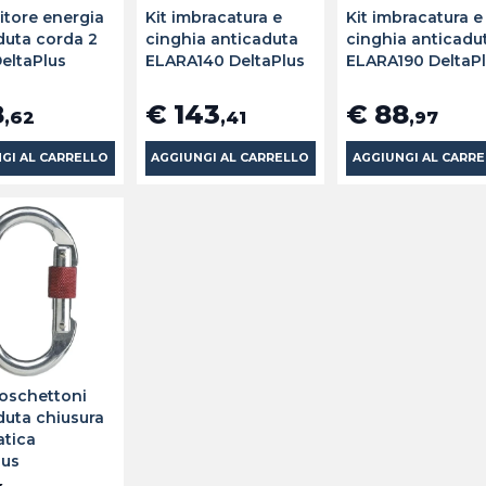
itore energia
Kit imbracatura e
Kit imbracatura e
duta corda 2
cinghia anticaduta
cinghia anticadu
DeltaPlus
ELARA140 DeltaPlus
ELARA190 DeltaP
8
€ 143
€ 88
,62
,41
,97
GI AL CARRELLO
AGGIUNGI AL CARRELLO
AGGIUNGI AL CARR
moschettoni
duta chiusura
tica
lus