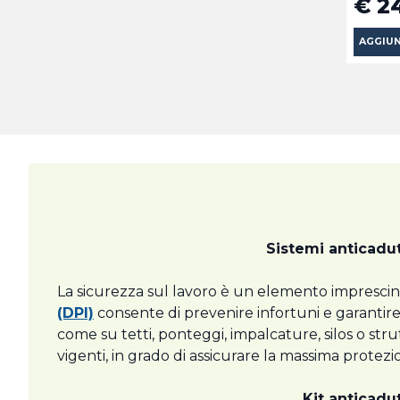
€ 2
AGGIUN
Sistemi anticadut
La sicurezza sul lavoro è un elemento imprescind
(DPI)
consente di prevenire infortuni e garantire co
come su tetti, ponteggi, impalcature, silos o str
vigenti, in grado di assicurare la massima protez
Kit anticadu