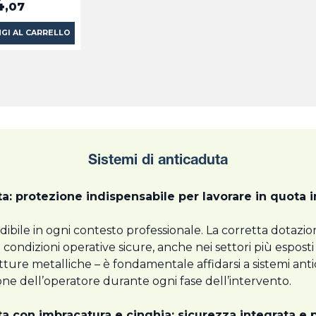
4
,07
GI AL CARRELLO
Sistemi di anticaduta
a: protezione indispensabile per lavorare in quota i
ibile in ogni contesto professionale. La corretta dotazio
ndizioni operative sicure, anche nei settori più esposti a r
utture metalliche – è fondamentale affidarsi a sistemi ant
ione dell’operatore durante ogni fase dell’intervento.
ta con imbracatura e cinghia: sicurezza integrata e p