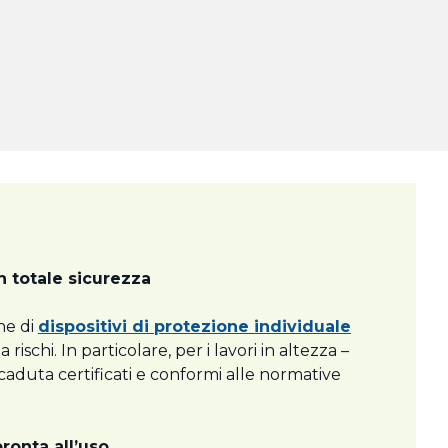
n totale sicurezza
ne di
dispositivi di protezione individuale
ischi. In particolare, per i lavori in altezza –
icaduta certificati e conformi alle normative
ronta all’uso