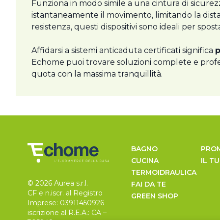
Funziona in modo simile a una cintura di sicurez
istantaneamente il movimento, limitando la distan
resistenza, questi dispositivi sono ideali per spo
Affidarsi a sistemi anticaduta certificati significa
p
Echome puoi trovare soluzioni complete e profe
quota con la massima tranquillità.
BAGNO
PRO
CUCINA
IL T
TERMOIDRAULICA
© 2026 Aurea s.r.l.
FAI DA TE
CF e n.iscr. al Registro
GREEN SHOP
Imprese: 03911450926
iscrizione al R.E.A.: CA –