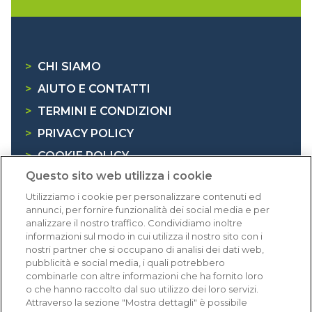
>
CHI SIAMO
>
AIUTO E CONTATTI
>
TERMINI E CONDIZIONI
>
PRIVACY POLICY
>
COOKIE POLICY
Questo sito web utilizza i cookie
>
INFORMATIVA RAEE
Utilizziamo i cookie per personalizzare contenuti ed
annunci, per fornire funzionalità dei social media e per
Dicono di noi
analizzare il nostro traffico. Condividiamo inoltre
informazioni sul modo in cui utilizza il nostro sito con i
nostri partner che si occupano di analisi dei dati web,
1.640 recensioni
pubblicità e social media, i quali potrebbero
Eccellente (4,8)
combinarle con altre informazioni che ha fornito loro
o che hanno raccolto dal suo utilizzo dei loro servizi.
Acquisti verificati
Attraverso la sezione "Mostra dettagli" è possibile