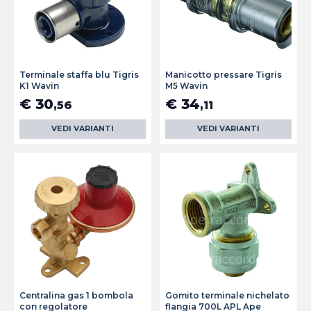
Terminale staffa blu Tigris
Manicotto pressare Tigris
K1 Wavin
M5 Wavin
€ 30
€ 34
,56
,11
VEDI VARIANTI
VEDI VARIANTI
Centralina gas 1 bombola
Gomito terminale nichelato
con regolatore
flangia 700L APL Ape