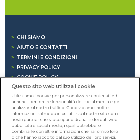
>
CHI SIAMO
>
AIUTO E CONTATTI
>
TERMINI E CONDIZIONI
>
PRIVACY POLICY
>
COOKIE POLICY
Questo sito web utilizza i cookie
>
INFORMATIVA RAEE
Utilizziamo i cookie per personalizzare contenuti ed
annunci, per fornire funzionalità dei social media e per
Dicono di noi
analizzare il nostro traffico. Condividiamo inoltre
informazioni sul modo in cui utilizza il nostro sito con i
nostri partner che si occupano di analisi dei dati web,
1.640 recensioni
pubblicità e social media, i quali potrebbero
Eccellente (4,8)
combinarle con altre informazioni che ha fornito loro
o che hanno raccolto dal suo utilizzo dei loro servizi.