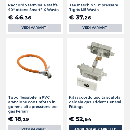
Raccordo terminale staffa
Tee maschio 90° pressare
90° ottone SmartFIX Wavin
Tigris M5 Wavin
€ 46
€ 37
,36
,26
VEDI VARIANTI
VEDI VARIANTI
Tubo flessibile in PVC
Kit raccordo uscita scatola
arancione con rinforzo in
caldaia gas Trident General
gomma alta pressione per
Fittings
gas Ferrari
€ 18
€ 52
,29
,64
VEDI VARIANTI
AGGIUNGI AL CARRELLO