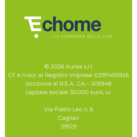
© 2026 Aurea s.r.l.
CF e n.iscr. al Registro Imprese: 03911450926
iscrizione al R.E.A.: CA – 305948
capitale sociale 30.000 euro, i.v.
Via Pietro Leo n. 6
Cagliari
09129