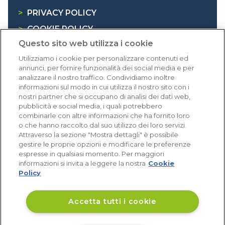
>
PRIVACY POLICY
>
COOKIE POLICY
Questo sito web utilizza i cookie
>
INFORMATIVA RAEE
Utilizziamo i cookie per personalizzare contenuti ed
annunci, per fornire funzionalità dei social media e per
Dicono di noi
analizzare il nostro traffico. Condividiamo inoltre
informazioni sul modo in cui utilizza il nostro sito con i
nostri partner che si occupano di analisi dei dati web,
1.641 recensioni
pubblicità e social media, i quali potrebbero
Eccellente (4,8)
combinarle con altre informazioni che ha fornito loro
o che hanno raccolto dal suo utilizzo dei loro servizi.
Acquisti verificati
Attraverso la sezione "Mostra dettagli" è possibile
gestire le proprie opzioni e modificare le preferenze
espresse in qualsiasi momento. Per maggiori
informazioni si invita a leggere la nostra
Cookie
Policy
Accetta tutti i cookie