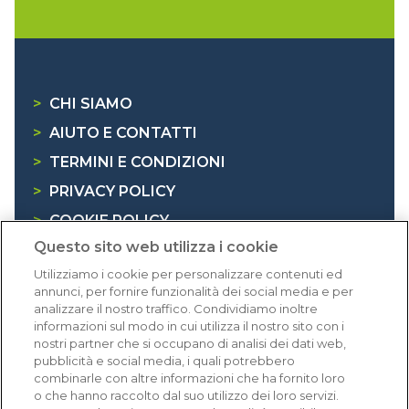
>
CHI SIAMO
>
AIUTO E CONTATTI
>
TERMINI E CONDIZIONI
>
PRIVACY POLICY
>
COOKIE POLICY
Questo sito web utilizza i cookie
>
INFORMATIVA RAEE
Utilizziamo i cookie per personalizzare contenuti ed
annunci, per fornire funzionalità dei social media e per
Dicono di noi
analizzare il nostro traffico. Condividiamo inoltre
informazioni sul modo in cui utilizza il nostro sito con i
nostri partner che si occupano di analisi dei dati web,
1.641 recensioni
pubblicità e social media, i quali potrebbero
Eccellente (4,8)
combinarle con altre informazioni che ha fornito loro
o che hanno raccolto dal suo utilizzo dei loro servizi.