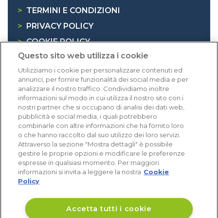
>
TERMINI E CONDIZIONI
>
PRIVACY POLICY
>
COOKIE POLICY
Questo sito web utilizza i cookie
>
INFORMATIVA RAEE
Utilizziamo i cookie per personalizzare contenuti ed
annunci, per fornire funzionalità dei social media e per
Dicono di noi
analizzare il nostro traffico. Condividiamo inoltre
informazioni sul modo in cui utilizza il nostro sito con i
nostri partner che si occupano di analisi dei dati web,
1.640 recensioni
pubblicità e social media, i quali potrebbero
Eccellente (4,8)
combinarle con altre informazioni che ha fornito loro
o che hanno raccolto dal suo utilizzo dei loro servizi.
Acquisti verificati
Attraverso la sezione "Mostra dettagli" è possibile
gestire le proprie opzioni e modificare le preferenze
espresse in qualsiasi momento. Per maggiori
informazioni si invita a leggere la nostra
Cookie
Policy
Accetta tutti i cookie