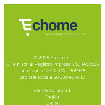
© 2026 Aurea s.r.l.
CF e n.iscr. al Registro Imprese: 03911450926
iscrizione al R.E.A.: CA – 305948
capitale sociale 30.000 euro, i.v.
Via Pietro Leo n. 6
Cagliari
09129