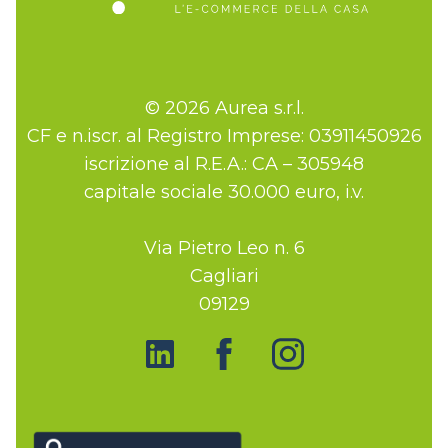
© 2026 Aurea s.r.l.
CF e n.iscr. al Registro Imprese: 03911450926
iscrizione al R.E.A.: CA – 305948
capitale sociale 30.000 euro, i.v.
Via Pietro Leo n. 6
Cagliari
09129