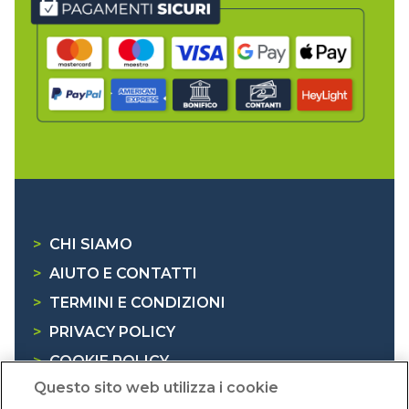
>
CHI SIAMO
>
AIUTO E CONTATTI
>
TERMINI E CONDIZIONI
>
PRIVACY POLICY
>
COOKIE POLICY
Questo sito web utilizza i cookie
>
INFORMATIVA RAEE