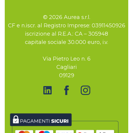
© 2026 Aurea s.r.l.
CF e n.iscr. al Registro Imprese: 03911450926
iscrizione al R.E.A.: CA – 305948
capitale sociale 30.000 euro, i.v.
Via Pietro Leo n. 6
Cagliari
09129