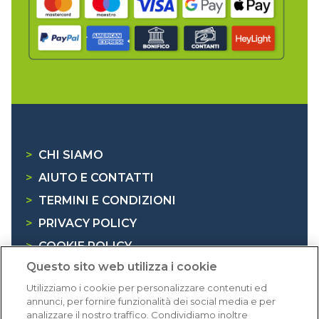
>
CHI SIAMO
>
AIUTO E CONTATTI
>
TERMINI E CONDIZIONI
>
PRIVACY POLICY
>
COOKIE POLICY
Questo sito web utilizza i cookie
>
INFORMATIVA RAEE
Utilizziamo i cookie per personalizzare contenuti ed
annunci, per fornire funzionalità dei social media e per
Dicono di noi
analizzare il nostro traffico. Condividiamo inoltre