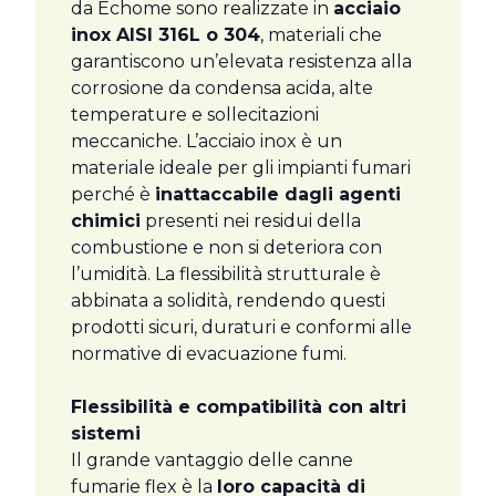
da Echome sono realizzate in
acciaio
inox AISI 316L o 304
, materiali che
garantiscono un’elevata resistenza alla
corrosione da condensa acida, alte
temperature e sollecitazioni
meccaniche. L’acciaio inox è un
materiale ideale per gli impianti fumari
perché è
inattaccabile dagli agenti
chimici
presenti nei residui della
combustione e non si deteriora con
l’umidità. La flessibilità strutturale è
abbinata a solidità, rendendo questi
prodotti sicuri, duraturi e conformi alle
normative di evacuazione fumi.
Flessibilità e compatibilità con altri
sistemi
Il grande vantaggio delle canne
fumarie flex è la
loro capacità di