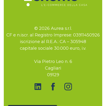
© 2026 Aurea s.r.l.
CF e n.iscr. al Registro Imprese: 03911450926
iscrizione al R.E.A.: CA – 305948
capitale sociale 30.000 euro, i.v.
Via Pietro Leo n. 6
Cagliari
09129