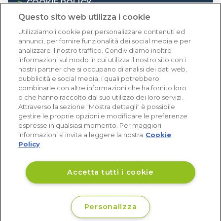
>
COOKIE POLICY
Questo sito web utilizza i cookie
>
INFORMATIVA RAEE
Utilizziamo i cookie per personalizzare contenuti ed
annunci, per fornire funzionalità dei social media e per
Dicono di noi
analizzare il nostro traffico. Condividiamo inoltre
informazioni sul modo in cui utilizza il nostro sito con i
nostri partner che si occupano di analisi dei dati web,
1.641 recensioni
pubblicità e social media, i quali potrebbero
Eccellente (4,8)
combinarle con altre informazioni che ha fornito loro
o che hanno raccolto dal suo utilizzo dei loro servizi.
Acquisti verificati
Attraverso la sezione "Mostra dettagli" è possibile
gestire le proprie opzioni e modificare le preferenze
espresse in qualsiasi momento. Per maggiori
informazioni si invita a leggere la nostra
Cookie
Policy
Accetta tutti i cookie
Personalizza