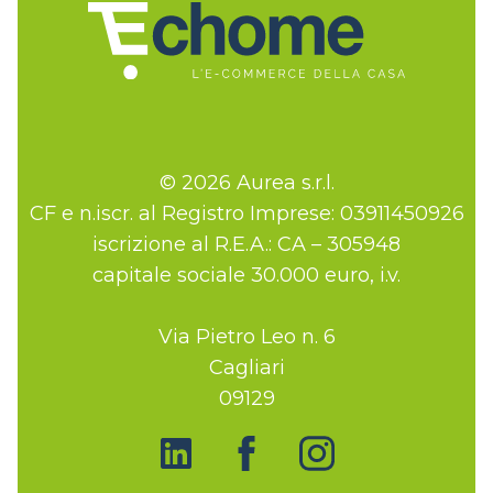
© 2026 Aurea s.r.l.
CF e n.iscr. al Registro Imprese: 03911450926
iscrizione al R.E.A.: CA – 305948
capitale sociale 30.000 euro, i.v.
Via Pietro Leo n. 6
Cagliari
09129