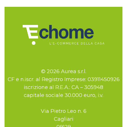
© 2026 Aurea s.r.l.
CF e n.iscr. al Registro Imprese: 03911450926
iscrizione al R.E.A.: CA – 305948
capitale sociale 30.000 euro, i.v.
Via Pietro Leo n. 6
Cagliari
09129