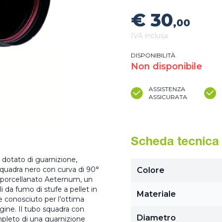
€ 30
,00
IVA inclusa
DISPONIBILITÀ
Non disponibile
ASSISTENZA
ASSICURATA
Scheda tecnica
 dotato di guarnizione,
quadra nero con curva di 90°
Colore
o porcellanato Aeternum, un
i da fumo di stufe a pellet in
Materiale
e conosciuto per l’ottima
gine. Il tubo squadra con
Diametro
pleto di una guarnizione