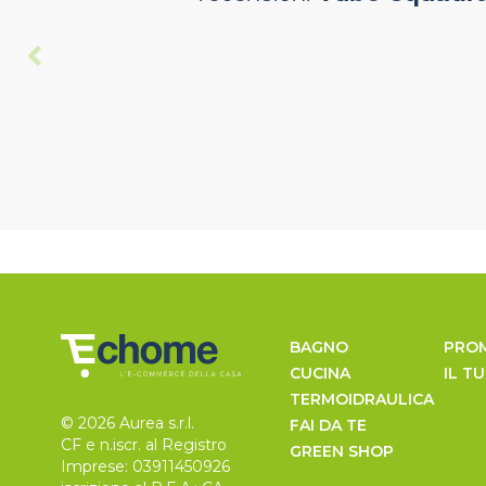
BAGNO
PRO
CUCINA
IL T
TERMOIDRAULICA
© 2026 Aurea s.r.l.
FAI DA TE
CF e n.iscr. al Registro
GREEN SHOP
Imprese: 03911450926