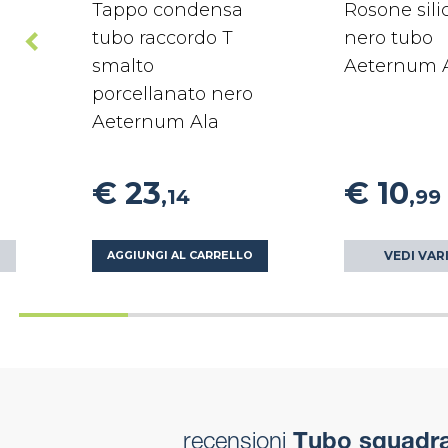
Tappo condensa
Rosone sil
tubo raccordo T
nero tubo
smalto
Aeternum 
porcellanato nero
Aeternum Ala
€ 23
€ 10
,14
,99
VEDI VAR
AGGIUNGI AL CARRELLO
recensioni
Tubo squadra 