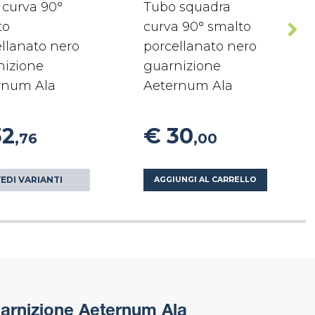
 curva 90°
Tubo squadra
to
curva 90° smalto
llanato nero
porcellanato nero
nizione
guarnizione
rnum Ala
Aeternum Ala
32
€ 30
,76
,00
EDI VARIANTI
AGGIUNGI AL CARRELLO
arnizione Aeternum Ala