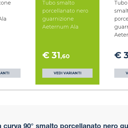
icone
Tubo smalto
Tubo
porcellanato nero
smal
Ala
guarnizione
porce
Aeternum Ala
guar
Aete
€ 31
€ 
,60
IANTI
VEDI VARIANTI
V
curva 90° smalto porcellanato nero gu