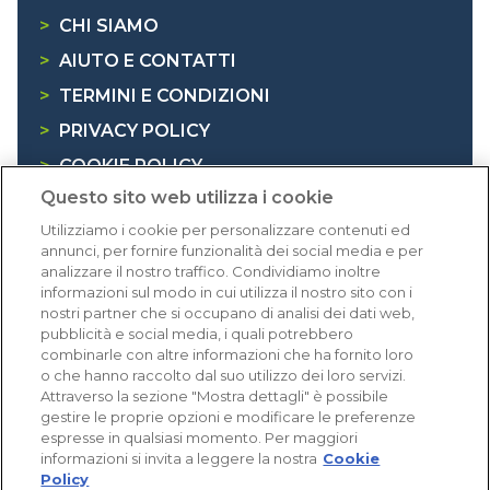
>
CHI SIAMO
>
AIUTO E CONTATTI
>
TERMINI E CONDIZIONI
>
PRIVACY POLICY
>
COOKIE POLICY
Questo sito web utilizza i cookie
>
INFORMATIVA RAEE
Utilizziamo i cookie per personalizzare contenuti ed
annunci, per fornire funzionalità dei social media e per
Dicono di noi
analizzare il nostro traffico. Condividiamo inoltre
informazioni sul modo in cui utilizza il nostro sito con i
nostri partner che si occupano di analisi dei dati web,
1.640 recensioni
pubblicità e social media, i quali potrebbero
Eccellente (4,8)
combinarle con altre informazioni che ha fornito loro
o che hanno raccolto dal suo utilizzo dei loro servizi.
Acquisti verificati
Attraverso la sezione "Mostra dettagli" è possibile
gestire le proprie opzioni e modificare le preferenze
espresse in qualsiasi momento. Per maggiori
informazioni si invita a leggere la nostra
Cookie
Policy