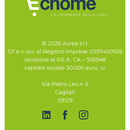
© 2026 Aurea s.r.l.
CF e n.iscr. al Registro Imprese: 03911450926
iscrizione al R.E.A.: CA – 305948
capitale sociale 30.000 euro, i.v.
Via Pietro Leo n. 6
Cagliari
09129