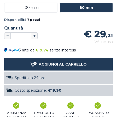
100 mm
80 mm
Disponibilità:
7 pezzi
Quantità
€ 29
,21
IVA inclusa
3 rate da
€
9,74
senza interessi
AGGIUNGI AL CARRELLO
Spedito in 24 ore
Costo spedizione:
€19,90
ASSISTENZA
TRASPORTO
2 ANNI
PAGAMENTO
ASSICURATA
ASSICURATO
GARANZIA
SICURO