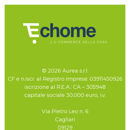
© 2026 Aurea s.r.l.
CF e n.iscr. al Registro Imprese: 03911450926
iscrizione al R.E.A.: CA – 305948
capitale sociale 30.000 euro, i.v.
Via Pietro Leo n. 6
Cagliari
09129