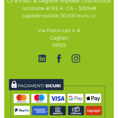
CF e n.iscr. al Registro Imprese: 03911450926
iscrizione al R.E.A.: CA – 305948
capitale sociale 30.000 euro, i.v.
Via Pietro Leo n. 6
Cagliari
09129