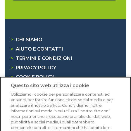
>
CHI SIAMO
>
AIUTO E CONTATTI
>
TERMINI E CONDIZIONI
>
PRIVACY POLICY
>
COOKIE POLICY
Questo sito web utilizza i cookie
>
INFORMATIVA RAEE
Utilizziamo i cookie per personalizzare contenuti ed
annunci, per fornire funzionalità dei social media e per
Dicono di noi
analizzare il nostro traffico. Condividiamo inoltre
informazioni sul modo in cui utilizza il nostro sito con i
nostri partner che si occupano di analisi dei dati web,
1.640 recensioni
pubblicità e social media, i quali potrebbero
Eccellente (4,8)
combinarle con altre informazioni che ha fornito loro