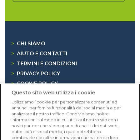
>
CHI SIAMO
>
AIUTO E CONTATTI
>
TERMINI E CONDIZIONI
>
PRIVACY POLICY
>
COOKIE POLICY
Questo sito web utilizza i cookie
>
INFORMATIVA RAEE
Utilizziamo i cookie per personalizzare contenuti ed
annunci, per fornire funzionalità dei social media e per
Dicono di noi
analizzare il nostro traffico. Condividiamo inoltre
informazioni sul modo in cui utilizza il nostro sito con i
nostri partner che si occupano di analisi dei dati web,
1.640 recensioni
pubblicità e social media, i quali potrebbero
Eccellente (4,8)
combinarle con altre informazioni che ha fornito loro