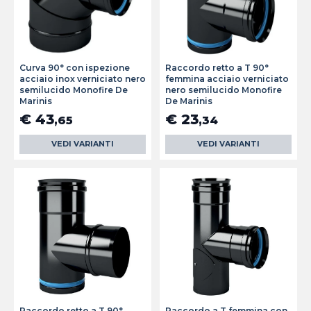
Curva 90° con ispezione
Raccordo retto a T 90°
acciaio inox verniciato nero
femmina acciaio verniciato
semilucido Monofire De
nero semilucido Monofire
Marinis
De Marinis
€ 43
€ 23
,65
,34
VEDI VARIANTI
VEDI VARIANTI
Raccordo retto a T 90°
Raccordo a T femmina con