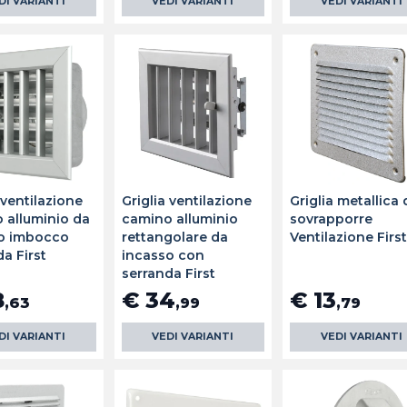
DI VARIANTI
VEDI VARIANTI
VEDI VARIANTI
 ventilazione
Griglia ventilazione
Griglia metallica 
 alluminio da
camino alluminio
sovrapporre
o imbocco
rettangolare da
Ventilazione Firs
a First
incasso con
serranda First
8
€ 34
€ 13
,63
,99
,79
DI VARIANTI
VEDI VARIANTI
VEDI VARIANTI