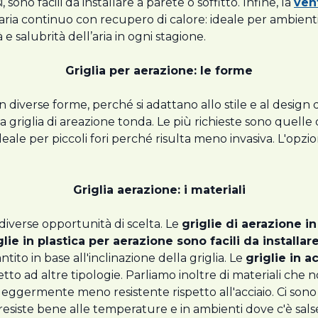
, sono facili da installare a parete o soffitto. Infine, la
ven
ria continuo con recupero di calore: ideale per ambienti 
e salubrità dell’aria in ogni stagione.
Griglia per aerazione: le forme
n diverse forme, perché si adattano allo stile e al design d
e la griglia di areazione tonda. Le più richieste sono qu
eale per piccoli fori perché risulta meno invasiva. L'opzi
Griglia aerazione: i materiali
diverse opportunità di scelta. Le
griglie di aerazione in
glie in plastica per aerazione sono facili da installar
ito in base all'inclinazione della griglia. Le
griglie in a
etto ad altre tipologie. Parliamo inoltre di materiali che
 e leggermente meno resistente rispetto all'acciaio. Ci sono
esiste bene alle temperature e in ambienti dove c'è salsed