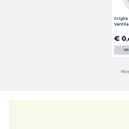
Grigli
Ventila
€ 0
,
VE
Most