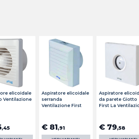
ore elicoidale
Aspiratore elicoidale
Aspiratore elicoi
o Ventilazione
serranda
da parete Giotto
Ventilazione First
First La Ventilaz
6
€ 81
€ 79
,45
,91
,58