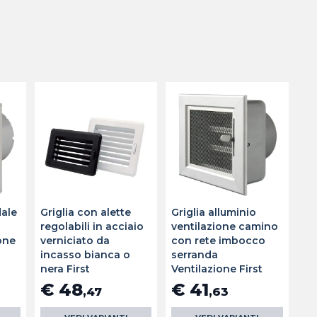
dale
Griglia con alette
Griglia alluminio
regolabili in acciaio
ventilazione camino
ione
verniciato da
con rete imbocco
incasso bianca o
serranda
nera First
Ventilazione First
€ 48
€ 41
,47
,63