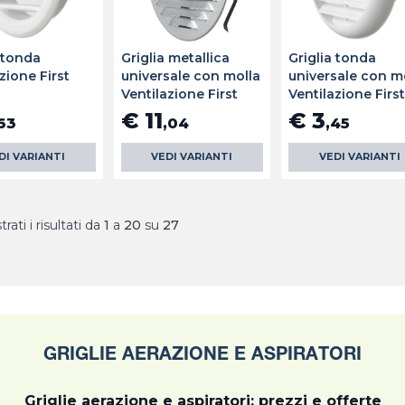
a tonda
Griglia metallica
Griglia tonda
zione First
universale con molla
universale con m
Ventilazione First
Ventilazione Firs
€ 11
€ 3
63
,04
,45
DI VARIANTI
VEDI VARIANTI
VEDI VARIANTI
rati i risultati da
1
a
20
su
27
GRIGLIE AERAZIONE E ASPIRATORI
Griglie aerazione e aspiratori: prezzi e offerte