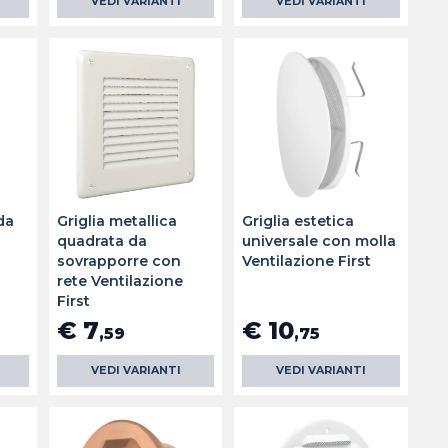
VEDI VARIANTI
VEDI VARIANTI
da
Griglia metallica
Griglia estetica
quadrata da
universale con molla
t
sovrapporre con
Ventilazione First
rete Ventilazione
First
€ 7
€ 10
,59
,75
VEDI VARIANTI
VEDI VARIANTI