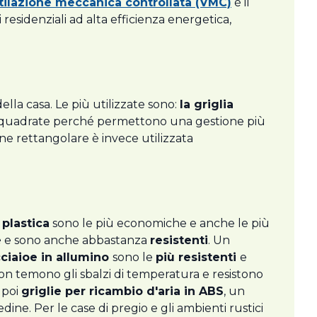
tilazione meccanica controllata (VMC)
è il
residenziali ad alta efficienza energetica,
ella casa. Le più utilizzate sono:
la griglia
elle quadrate perché permettono una gestione più
one rettangolare è invece utilizzata
 plastica
sono le più economiche e anche le più
e
e sono anche abbastanza
resistenti
. Un
cciaio
e in allumino
sono le
più resistenti
e
 non temono gli sbalzi di temperatura e resistono
 poi
griglie per ricambio d'aria in ABS
, un
ine. Per le case di pregio e gli ambienti rustici