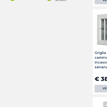
VE
Griglia
camino
incass
serrand
€ 3
VE