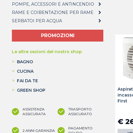
POMPE, ACCESSORI E ANTINCENDIO
RAME E COIBENTAZIONE PER RAME
SERBATOI PER ACQUA
PROMOZIONI
Le altre sezioni del nostro shop
>
BAGNO
>
CUCINA
>
FAI DA TE
Aspirat
>
GREEN SHOP
incass
First
ASSISTENZA
TRASPORTO
ASSICURATA
ASSICURATO
€ 2
PAGAMENTO
2 ANNI GARANZIA
SICURO