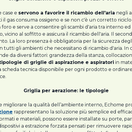
e case e
servono a favorire il ricambio dell'aria
negli a
 il gas consuma ossigeno e se non c'è un corretto riciclo de
 foro e serve a consentire gli scambi d'aria tra interno ed
o, vicino al soffitto e assicura il ricambio dell'aria. Il sec
to. La loro presenza è obbligatoria per la sicurezza degli 
in tutti gli ambienti che necessitano di ricambio d'aria. In
pende da diversi fattori: grandezza della stanza, collocazion
pologie di griglie di aspirazione e aspiratori
in mater
scheda tecnica disponibile per ogni prodotto e ordinare gli
ce.
Griglia per aerazione: le tipologie
ia e migliorare la qualità dell’ambiente interno, Echome
azione
rappresentano la soluzione più semplice ed efficace
formati e materiali, possono essere installate su porte, pa
 dispositivi a estrazione forzata pensati per rimuovere r