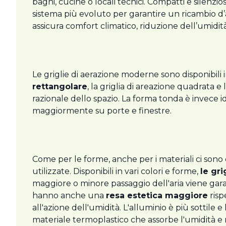
bagni, cucine o locali tecnici. Compatti e silenziosi
sistema più evoluto per garantire un ricambio d’a
assicura comfort climatico, riduzione dell’umidità 
Le griglie di aerazione moderne sono disponibili i
rettangolare
, la griglia di areazione quadrata 
razionale dello spazio. La forma tonda è invece id
maggiormente su porte e finestre.
Come per le forme, anche per i materiali ci sono 
utilizzate. Disponibili in vari colori e forme,
le gri
maggiore o minore passaggio dell'aria viene garant
hanno anche una
resa estetica maggiore
risp
all'azione dell'umidità. L'alluminio è più sottile
materiale termoplastico che assorbe l'umidità e r