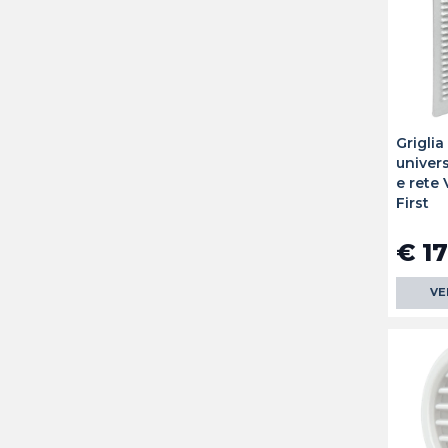
Griglia
univer
e rete 
First
€ 17
VE