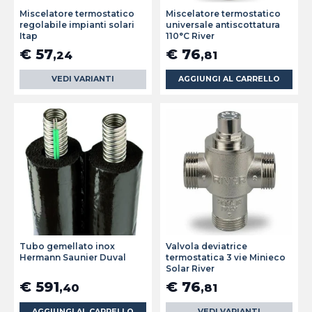
Miscelatore termostatico
Miscelatore termostatico
regolabile impianti solari
universale antiscottatura
Itap
110°C River
€ 57
€ 76
,24
,81
VEDI VARIANTI
AGGIUNGI AL CARRELLO
Tubo gemellato inox
Valvola deviatrice
Hermann Saunier Duval
termostatica 3 vie Minieco
Solar River
€ 591
€ 76
,40
,81
AGGIUNGI AL CARRELLO
VEDI VARIANTI