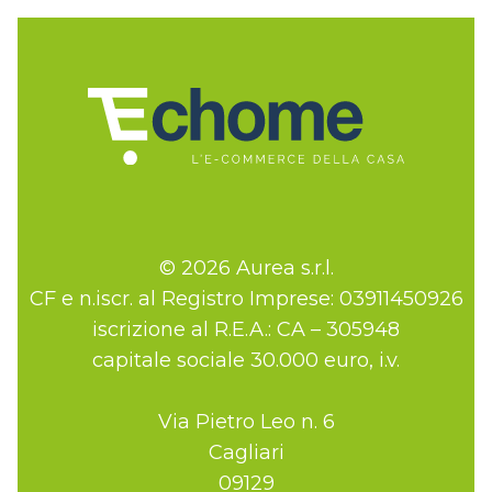
© 2026 Aurea s.r.l.
CF e n.iscr. al Registro Imprese: 03911450926
iscrizione al R.E.A.: CA – 305948
capitale sociale 30.000 euro, i.v.
Via Pietro Leo n. 6
Cagliari
09129