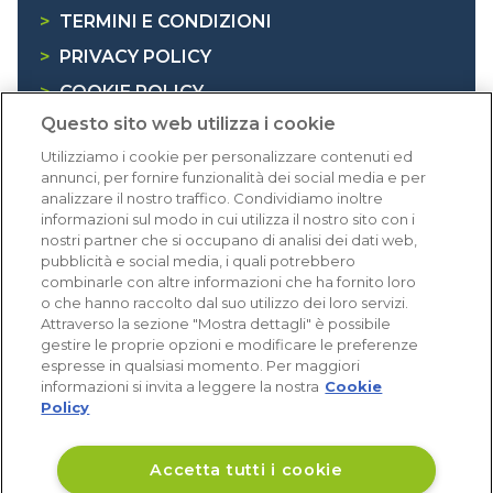
>
TERMINI E CONDIZIONI
>
PRIVACY POLICY
>
COOKIE POLICY
Questo sito web utilizza i cookie
>
INFORMATIVA RAEE
Utilizziamo i cookie per personalizzare contenuti ed
annunci, per fornire funzionalità dei social media e per
Dicono di noi
analizzare il nostro traffico. Condividiamo inoltre
informazioni sul modo in cui utilizza il nostro sito con i
nostri partner che si occupano di analisi dei dati web,
1.640 recensioni
pubblicità e social media, i quali potrebbero
Eccellente (4,8)
combinarle con altre informazioni che ha fornito loro
o che hanno raccolto dal suo utilizzo dei loro servizi.
Acquisti verificati
Attraverso la sezione "Mostra dettagli" è possibile
gestire le proprie opzioni e modificare le preferenze
espresse in qualsiasi momento. Per maggiori
informazioni si invita a leggere la nostra
Cookie
Policy
Accetta tutti i cookie