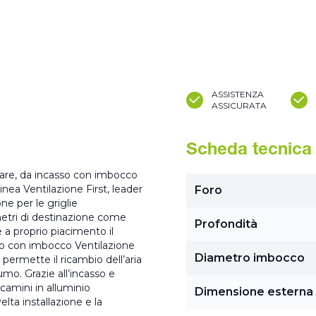
ASSISTENZA
ASSICURATA
Scheda tecnica
lare, da incasso con imbocco
nea Ventilazione First, leader
Foro
one per le griglie
ametri di destinazione come
Profondità
e a proprio piacimento il
casso con imbocco Ventilazione
Diametro imbocco
 permette il ricambio dell’aria
fumo. Grazie all’incasso e
camini in alluminio
Dimensione esterna
lta installazione e la