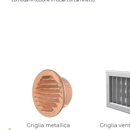
comoda rimozione in locali col caminetto.
Griglia metallica
Griglia ven