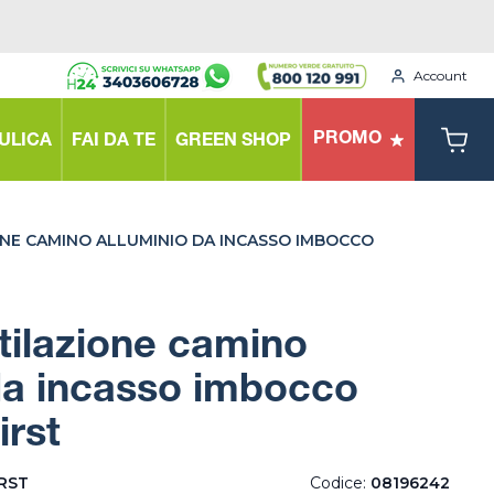
Account
PROMO
ULICA
FAI DA TE
GREEN SHOP
ONE CAMINO ALLUMINIO DA INCASSO IMBOCCO
ntilazione camino
da incasso imbocco
irst
IRST
Codice:
08196242