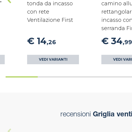
”
tonda da incasso
camino all
con rete
rettangola
Ventilazione First
incasso co
serranda Fi
€ 14
€ 34
,26
,99
VEDI VARIANTI
VEDI VAR
recensioni
Griglia ven