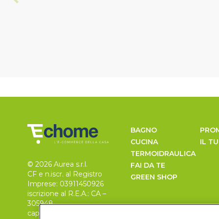
BAGNO
PRO
CUCINA
IL T
TERMOIDRAULICA
© 2026 Aurea s.r.l.
FAI DA TE
CF e n.iscr. al Registro
GREEN SHOP
Imprese: 03911450926
iscrizione al R.E.A.: CA –
305948
capitale sociale 30.000