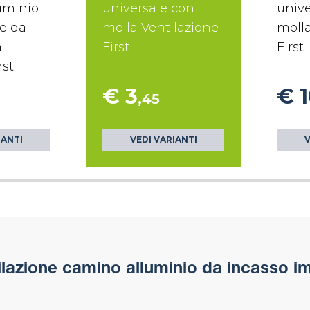
uminio
universale con
unive
re da
molla Ventilazione
molla
n
First
First
rst
€ 3
€ 
,45
IANTI
VEDI VARIANTI
V
tilazione camino alluminio da incasso i