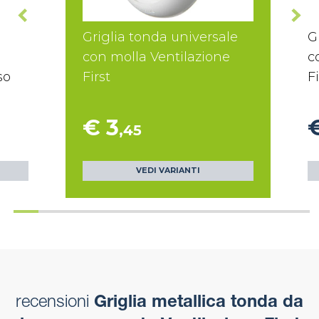
Griglia tonda universale
G
con molla Ventilazione
c
so
First
Fi
€ 3
,45
VEDI VARIANTI
recensioni
Griglia metallica tonda da