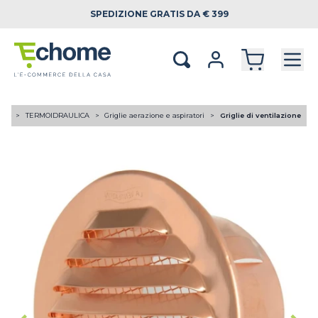
SPEDIZIONE
GRATIS DA € 399
ome
TERMOIDRAULICA
Griglie aerazione e aspiratori
Griglie di ventilazione