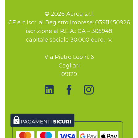
© 2026 Aurea s.r.l.
CF e n.iscr. al Registro Imprese: 03911450926
iscrizione al R.E.A.: CA – 305948
capitale sociale 30.000 euro, i.v.
Via Pietro Leo n. 6
Cagliari
09129