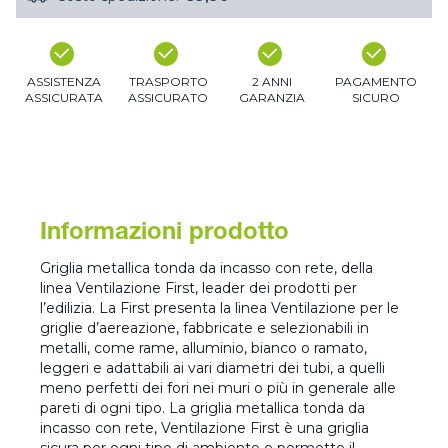
ASSISTENZA
TRASPORTO
2 ANNI
PAGAMENTO
ASSICURATA
ASSICURATO
GARANZIA
SICURO
Informazioni prodotto
Griglia metallica tonda da incasso con rete, della
linea Ventilazione First, leader dei prodotti per
l’edilizia. La First presenta la linea Ventilazione per le
griglie d’aereazione, fabbricate e selezionabili in
metalli, come rame, alluminio, bianco o ramato,
leggeri e adattabili ai vari diametri dei tubi, a quelli
meno perfetti dei fori nei muri o più in generale alle
pareti di ogni tipo. La griglia metallica tonda da
incasso con rete, Ventilazione First è una griglia
sicura per ogni tipo di ambiente e permette il